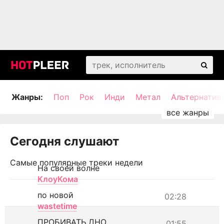
Жанры:
Поп
Рок
Инди
Метал
Альтернатив
Сегодня слушают
Самые популярные треки недели
На своей волне
КлоуКома
по новой
02:28
wastetime
ПРОБИВАТЬ ДНО
01:55