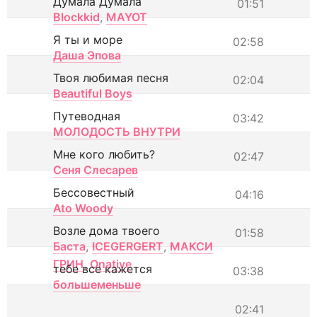
Думала Думала
01:51
Blockkid
,
MAYOT
Я ты и море
02:58
Даша Эпова
Твоя любимая песня
02:04
Beautiful Boys
Путеводная
03:42
МОЛОДОСТЬ ВНУТРИ
Мне кого любить?
02:47
Сеня Слесарев
Бессовестный
04:16
Ato Woody
Возле дома твоего
01:58
Баста
,
ICEGERGERT
,
МАКСИ
ГРИН
,
Onative
тебе все кажется
03:38
большеменьше
02:41