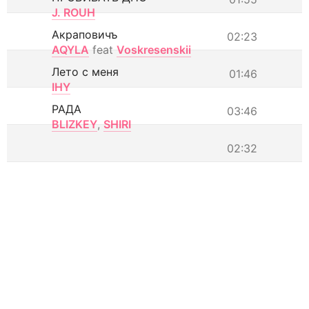
J. ROUH
Акраповичъ
02:23
AQYLA
feat
Voskresenskii
Лето с меня
01:46
IHY
РАДА
03:46
BLIZKEY
,
SHIRI
02:32