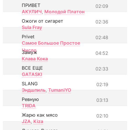
ПРИВЕТ
02:09
АКУЛИЧ
,
Молодой Платон
Ожоги от сигарет
02:36
Sula Fray
Privet
02:48
Самое Большое Простое
Число
Замуж
04:52
Клава Кока
ВСЕ ЕЩЕ
02:33
GATASKI
SLANG
02:19
Эндшпиль
,
TumaniYO
Ревную
03:13
TRIDA
Жарю как мясо
02:10
JZA
,
Kiza