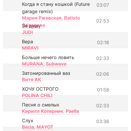
Когда я стану кошкой (Future
03:07
garage remix)
Мария Ржевская
,
Batisto
02:53
Grisagone
За душу
JUDI
Вера
02:18
MIRAVI
Больше нечего ловить
02:33
MURANA
,
Subwave
Затонированный ваз
02:06
Витя АК
ХОЧУ ОСТРОГО
01:58
POLINA CHILI
Песня о смелых
02:33
Кирилл Коперник
,
Paella
Слух
03:36
Biicla
,
MAYOT