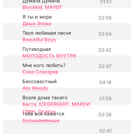
Думала Думала
01:51
Blockkid
,
MAYOT
Я ты и море
02:58
Даша Эпова
Твоя любимая песня
02:04
Beautiful Boys
Путеводная
03:42
МОЛОДОСТЬ ВНУТРИ
Мне кого любить?
02:47
Сеня Слесарев
Бессовестный
04:16
Ato Woody
Возле дома твоего
01:58
Баста
,
ICEGERGERT
,
МАКСИ
ГРИН
,
Onative
тебе все кажется
03:38
большеменьше
02:41