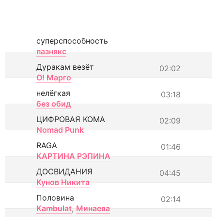
суперспособность
пазнякс
Дуракам везёт
02:02
О! Марго
нелёгкая
03:18
без обид
ЦИФРОВАЯ КОМА
02:09
Nomad Punk
RAGA
01:46
КАРТИНА РЭПИНА
ДОСВИДАНИЯ
04:45
Кунов Никита
Половина
02:14
Kambulat
,
Минаева