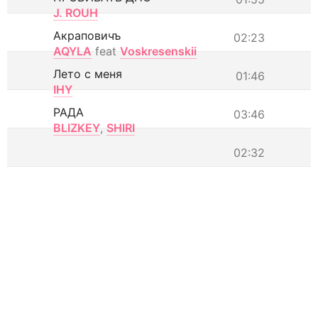
J. ROUH
Акраповичъ
02:23
AQYLA
feat
Voskresenskii
Лето с меня
01:46
IHY
РАДА
03:46
BLIZKEY
,
SHIRI
02:32