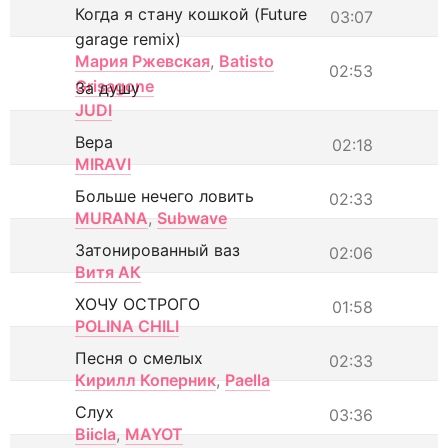
Когда я стану кошкой (Future
03:07
garage remix)
Мария Ржевская
,
Batisto
02:53
Grisagone
За душу
JUDI
Вера
02:18
MIRAVI
Больше нечего ловить
02:33
MURANA
,
Subwave
Затонированный ваз
02:06
Витя АК
ХОЧУ ОСТРОГО
01:58
POLINA CHILI
Песня о смелых
02:33
Кирилл Коперник
,
Paella
Слух
03:36
Biicla
,
MAYOT