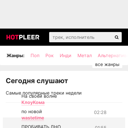
Жанры:
Поп
Рок
Инди
Метал
Альтернатив
Сегодня слушают
Самые популярные треки недели
На своей волне
КлоуКома
по новой
02:28
wastetime
ПРОБИВАТЬ ДНО
01:55