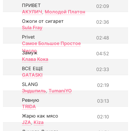
ПРИВЕТ
02:09
АКУЛИЧ
,
Молодой Платон
Ожоги от сигарет
02:36
Sula Fray
Privet
02:48
Самое Большое Простое
Число
Замуж
04:52
Клава Кока
ВСЕ ЕЩЕ
02:33
GATASKI
SLANG
02:19
Эндшпиль
,
TumaniYO
Ревную
03:13
TRIDA
Жарю как мясо
02:10
JZA
,
Kiza