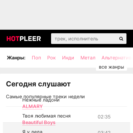
Жанры:
Поп
Рок
Инди
Метал
Альтернатив
Сегодня слушают
Самые популярные треки недели
Нежные ладони
ALMARY
Твоя любимая песня
02:35
Beautiful Boys
Я у деда
03:42