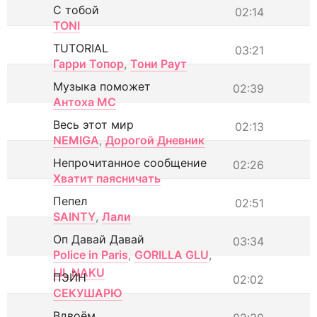
С тобой
02:14
TONI
TUTORIAL
03:21
Гарри Топор
,
Тони Раут
Музыка поможет
02:39
Антоха МС
Весь этот мир
02:13
NEMIGA
,
Дорогой Дневник
Непрочитанное сообщение
02:26
Хватит паясничать
Пепел
02:51
SAINTY
,
Лали
Оп Давай Давай
03:34
Police in Paris
,
GORILLA GLU
,
LIL NAKU
ПЭЙН
02:02
СЕКУШАРЮ
Вдвоём