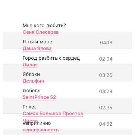
Мне кого любить?
Сеня Слесарев
Я ты и море
04:16
Даша Эпова
Город разбитых сердец
02:04
Лилая
Яблоки
03:26
Дельфин
любовь
03:28
SaintPrince 52
Privet
02:35
Самое Большое Простое
Число
неприлично
04:52
неисправность