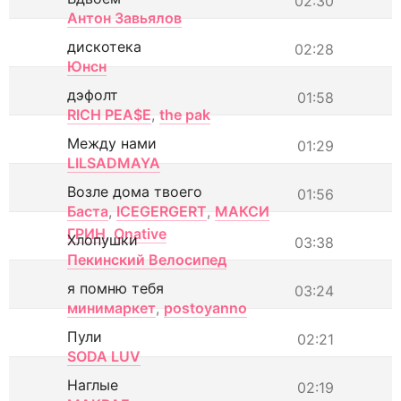
02:30
Антон Завьялов
дискотека
02:28
Юнсн
дэфолт
01:58
RICH PEA$E
,
the pak
Между нами
01:29
LILSADMAYA
Возле дома твоего
01:56
Баста
,
ICEGERGERT
,
МАКСИ
ГРИН
,
Onative
Хлопушки
03:38
Пекинский Велосипед
я помню тебя
03:24
минимаркет
,
postoyanno
Пули
02:21
SODA LUV
Наглые
02:19