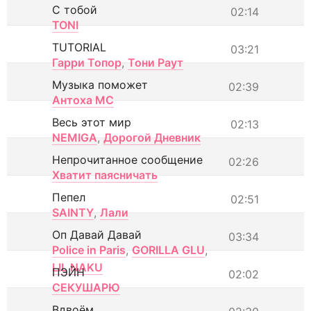
С тобой
02:14
TONI
TUTORIAL
03:21
Гарри Топор
,
Тони Раут
Музыка поможет
02:39
Антоха МС
Весь этот мир
02:13
NEMIGA
,
Дорогой Дневник
Непрочитанное сообщение
02:26
Хватит паясничать
Пепел
02:51
SAINTY
,
Лали
Оп Давай Давай
03:34
Police in Paris
,
GORILLA GLU
,
LIL NAKU
ПЭЙН
02:02
СЕКУШАРЮ
Вдвоём