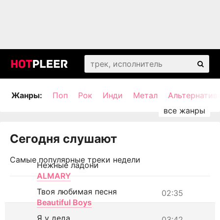
Жанры:
Поп
Рок
Инди
Метал
Альтернатив
Сегодня слушают
Самые популярные треки недели
Нежные ладони
ALMARY
Твоя любимая песня
02:35
Beautiful Boys
Я у деда
03:42