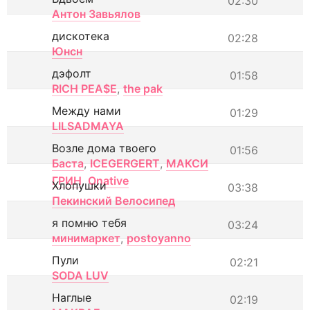
02:30
Антон Завьялов
дискотека
02:28
Юнсн
дэфолт
01:58
RICH PEA$E
,
the pak
Между нами
01:29
LILSADMAYA
Возле дома твоего
01:56
Баста
,
ICEGERGERT
,
МАКСИ
ГРИН
,
Onative
Хлопушки
03:38
Пекинский Велосипед
я помню тебя
03:24
минимаркет
,
postoyanno
Пули
02:21
SODA LUV
Наглые
02:19