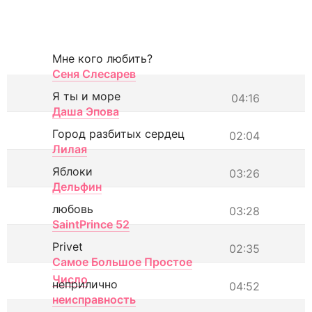
Мне кого любить?
Сеня Слесарев
Я ты и море
04:16
Даша Эпова
Город разбитых сердец
02:04
Лилая
Яблоки
03:26
Дельфин
любовь
03:28
SaintPrince 52
Privet
02:35
Самое Большое Простое
Число
неприлично
04:52
неисправность