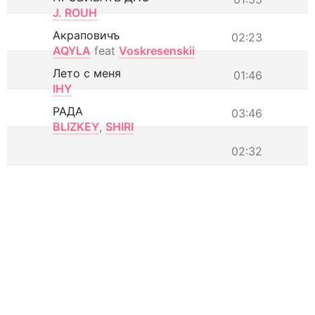
J. ROUH
Акраповичъ
02:23
AQYLA
feat
Voskresenskii
Лето с меня
01:46
IHY
РАДА
03:46
BLIZKEY
,
SHIRI
02:32