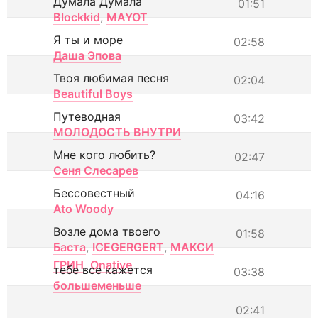
Думала Думала
01:51
Blockkid
,
MAYOT
Я ты и море
02:58
Даша Эпова
Твоя любимая песня
02:04
Beautiful Boys
Путеводная
03:42
МОЛОДОСТЬ ВНУТРИ
Мне кого любить?
02:47
Сеня Слесарев
Бессовестный
04:16
Ato Woody
Возле дома твоего
01:58
Баста
,
ICEGERGERT
,
МАКСИ
ГРИН
,
Onative
тебе все кажется
03:38
большеменьше
02:41