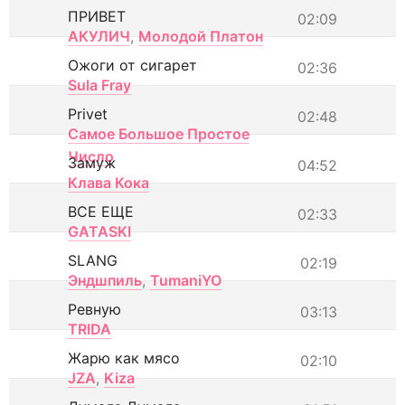
ПРИВЕТ
02:09
АКУЛИЧ
,
Молодой Платон
Ожоги от сигарет
02:36
Sula Fray
Privet
02:48
Самое Большое Простое
Число
Замуж
04:52
Клава Кока
ВСЕ ЕЩЕ
02:33
GATASKI
SLANG
02:19
Эндшпиль
,
TumaniYO
Ревную
03:13
TRIDA
Жарю как мясо
02:10
JZA
,
Kiza