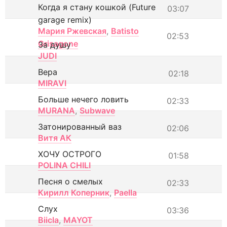
Когда я стану кошкой (Future
03:07
garage remix)
Мария Ржевская
,
Batisto
02:53
Grisagone
За душу
JUDI
Вера
02:18
MIRAVI
Больше нечего ловить
02:33
MURANA
,
Subwave
Затонированный ваз
02:06
Витя АК
ХОЧУ ОСТРОГО
01:58
POLINA CHILI
Песня о смелых
02:33
Кирилл Коперник
,
Paella
Слух
03:36
Biicla
,
MAYOT