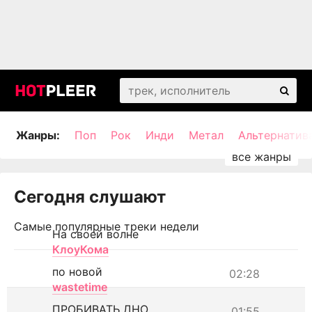
Жанры:
Поп
Рок
Инди
Метал
Альтернатив
Сегодня слушают
Самые популярные треки недели
На своей волне
КлоуКома
по новой
02:28
wastetime
ПРОБИВАТЬ ДНО
01:55