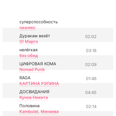
суперспособность
пазнякс
Дуракам везёт
02:02
О! Марго
нелёгкая
03:18
без обид
ЦИФРОВАЯ КОМА
02:09
Nomad Punk
RAGA
01:46
КАРТИНА РЭПИНА
ДОСВИДАНИЯ
04:45
Кунов Никита
Половина
02:14
Kambulat
,
Минаева