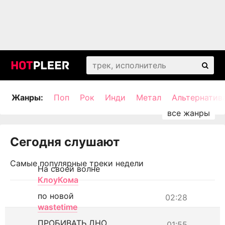
Жанры:
Поп
Рок
Инди
Метал
Альтернатив
Сегодня слушают
Самые популярные треки недели
На своей волне
КлоуКома
по новой
02:28
wastetime
ПРОБИВАТЬ ДНО
01:55