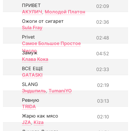
ПРИВЕТ
02:09
АКУЛИЧ
,
Молодой Платон
Ожоги от сигарет
02:36
Sula Fray
Privet
02:48
Самое Большое Простое
Число
Замуж
04:52
Клава Кока
ВСЕ ЕЩЕ
02:33
GATASKI
SLANG
02:19
Эндшпиль
,
TumaniYO
Ревную
03:13
TRIDA
Жарю как мясо
02:10
JZA
,
Kiza