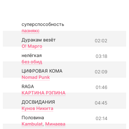
суперспособность
пазнякс
Дуракам везёт
02:02
О! Марго
нелёгкая
03:18
без обид
ЦИФРОВАЯ КОМА
02:09
Nomad Punk
RAGA
01:46
КАРТИНА РЭПИНА
ДОСВИДАНИЯ
04:45
Кунов Никита
Половина
02:14
Kambulat
,
Минаева