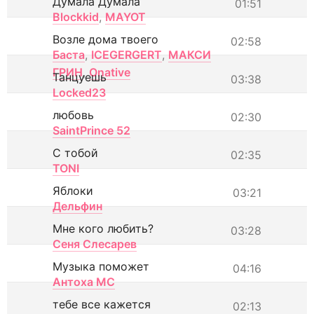
Думала Думала
01:51
Blockkid
,
MAYOT
Возле дома твоего
02:58
Баста
,
ICEGERGERT
,
МАКСИ
ГРИН
,
Onative
Танцуешь
03:38
Locked23
любовь
02:30
SaintPrince 52
С тобой
02:35
TONI
Яблоки
03:21
Дельфин
Мне кого любить?
03:28
Сеня Слесарев
Музыка поможет
04:16
Антоха МС
тебе все кажется
02:13