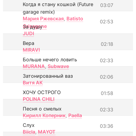
Когда я стану кошкой (Future
03:07
garage remix)
Мария Ржевская
,
Batisto
02:53
Grisagone
За душу
JUDI
Вера
02:18
MIRAVI
Больше нечего ловить
02:33
MURANA
,
Subwave
Затонированный ваз
02:06
Витя АК
ХОЧУ ОСТРОГО
01:58
POLINA CHILI
Песня о смелых
02:33
Кирилл Коперник
,
Paella
Слух
03:36
Biicla
,
MAYOT