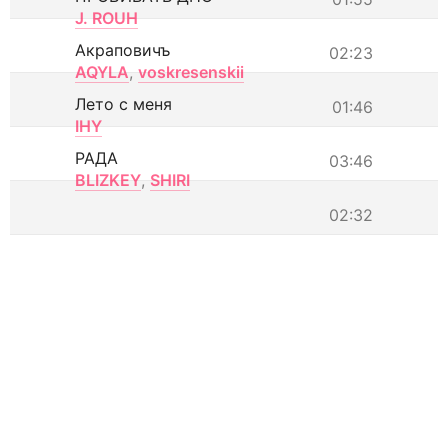
J. ROUH
Акраповичъ
02:23
AQYLA
,
voskresenskii
Лето с меня
01:46
IHY
РАДА
03:46
BLIZKEY
,
SHIRI
02:32