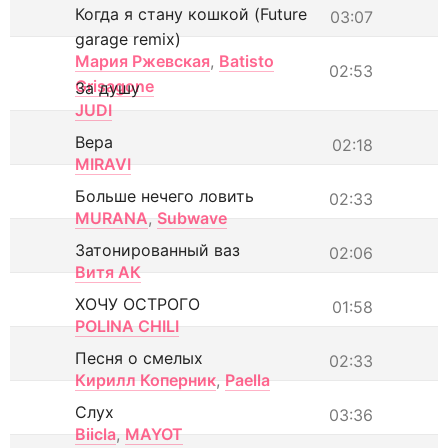
Когда я стану кошкой (Future
03:07
garage remix)
Мария Ржевская
,
Batisto
02:53
Grisagone
За душу
JUDI
Вера
02:18
MIRAVI
Больше нечего ловить
02:33
MURANA
,
Subwave
Затонированный ваз
02:06
Витя АК
ХОЧУ ОСТРОГО
01:58
POLINA CHILI
Песня о смелых
02:33
Кирилл Коперник
,
Paella
Слух
03:36
Biicla
,
MAYOT