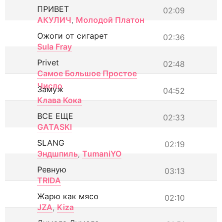
ПРИВЕТ
02:09
АКУЛИЧ
,
Молодой Платон
Ожоги от сигарет
02:36
Sula Fray
Privet
02:48
Самое Большое Простое
Число
Замуж
04:52
Клава Кока
ВСЕ ЕЩЕ
02:33
GATASKI
SLANG
02:19
Эндшпиль
,
TumaniYO
Ревную
03:13
TRIDA
Жарю как мясо
02:10
JZA
,
Kiza