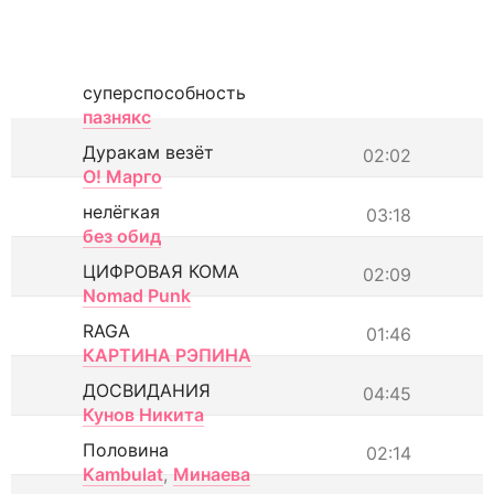
суперспособность
пазнякс
Дуракам везёт
02:02
О! Марго
нелёгкая
03:18
без обид
ЦИФРОВАЯ КОМА
02:09
Nomad Punk
RAGA
01:46
КАРТИНА РЭПИНА
ДОСВИДАНИЯ
04:45
Кунов Никита
Половина
02:14
Kambulat
,
Минаева