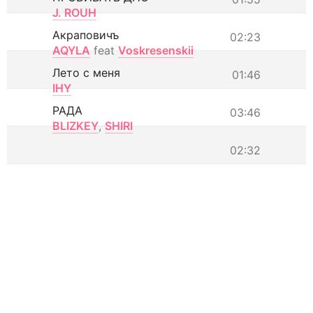
J. ROUH
Акраповичъ
02:23
AQYLA
feat
Voskresenskii
Лето с меня
01:46
IHY
РАДА
03:46
BLIZKEY
,
SHIRI
02:32