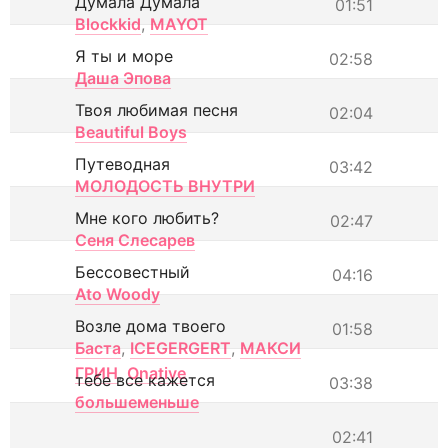
Думала Думала
01:51
Blockkid
,
MAYOT
Я ты и море
02:58
Даша Эпова
Твоя любимая песня
02:04
Beautiful Boys
Путеводная
03:42
МОЛОДОСТЬ ВНУТРИ
Мне кого любить?
02:47
Сеня Слесарев
Бессовестный
04:16
Ato Woody
Возле дома твоего
01:58
Баста
,
ICEGERGERT
,
МАКСИ
ГРИН
,
Onative
тебе все кажется
03:38
большеменьше
02:41