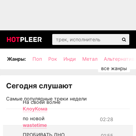
Жанры:
Поп
Рок
Инди
Метал
Альтернатив
Сегодня слушают
Самые популярные треки недели
На своей волне
КлоуКома
по новой
02:28
wastetime
ПРОБИВАТЬ ДНО
01:55