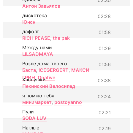
02:30
Антон Завьялов
дискотека
02:28
Юнсн
дэфолт
01:58
RICH PEA$E
,
the pak
Между нами
01:29
LILSADMAYA
Возле дома твоего
01:56
Баста
,
ICEGERGERT
,
МАКСИ
ГРИН
,
Onative
Хлопушки
03:38
Пекинский Велосипед
я помню тебя
03:24
минимаркет
,
postoyanno
Пули
02:21
SODA LUV
Наглые
02:19