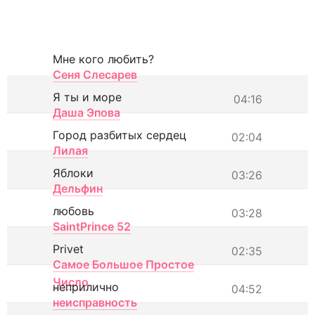
Мне кого любить?
Сеня Слесарев
Я ты и море
04:16
Даша Эпова
Город разбитых сердец
02:04
Лилая
Яблоки
03:26
Дельфин
любовь
03:28
SaintPrince 52
Privet
02:35
Самое Большое Простое
Число
неприлично
04:52
неисправность