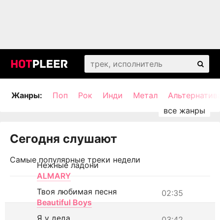
Жанры:
Поп
Рок
Инди
Метал
Альтернатив
Сегодня слушают
Самые популярные треки недели
Нежные ладони
ALMARY
Твоя любимая песня
02:35
Beautiful Boys
Я у деда
03:42