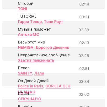
С тобой
02:14
TONI
TUTORIAL
03:21
Гарри Топор
,
Тони Раут
Музыка поможет
02:39
Антоха МС
Весь этот мир
02:13
NEMIGA
,
Дорогой Дневник
Непрочитанное сообщение
02:26
Хватит паясничать
Пепел
02:51
SAINTY
,
Лали
Оп Давай Давай
03:34
Police in Paris
,
GORILLA GLU
,
LIL NAKU
ПЭЙН
02:02
СЕКУШАРЮ
Вдвоём