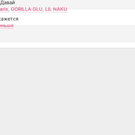
 Давай
aris
,
GORILLA GLU
,
LIL NAKU
кажется
еньше