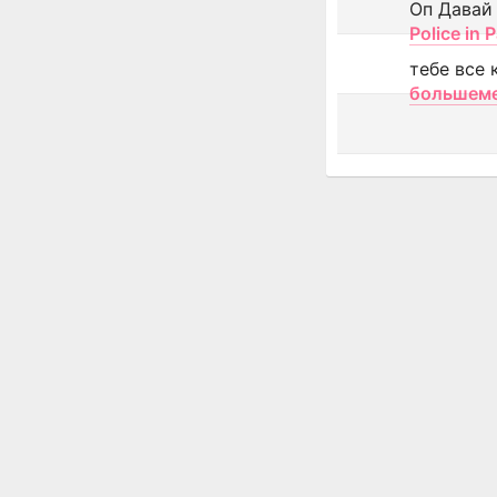
Оп Давай
Police in P
тебе все 
большем