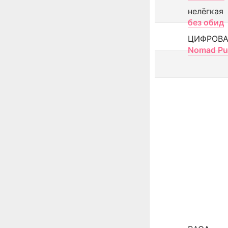
нелёгкая
без обид
ЦИФРОВА
Nomad Pu