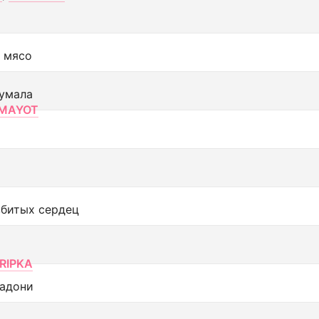
 мясо
умала
MAYOT
збитых сердец
RIPKA
адони