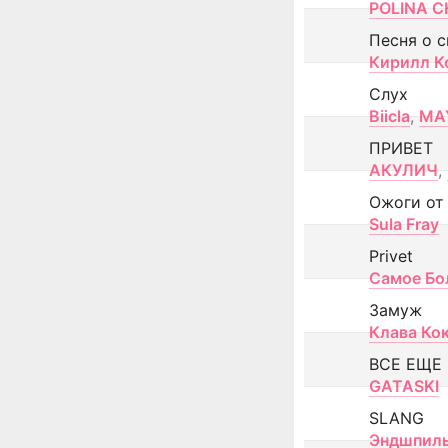
POLINA CH
Песня о 
Кирилл К
Слух
Biicla
,
MA
ПРИВЕТ
АКУЛИЧ
,
Ожоги от
Sula Fray
Privet
Самое Бо
Замуж
Клава Ко
ВСЕ ЕЩЕ
GATASKI
SLANG
Эндшпил