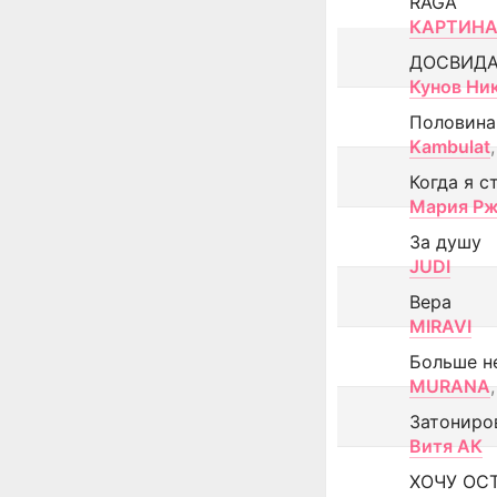
RAGA
КАРТИНА
ДОСВИД
Кунов Ни
Половина
Kambulat
,
Когда я с
Мария Рж
За душу
JUDI
Вера
MIRAVI
Больше н
MURANA
,
Затониро
Витя АК
ХОЧУ ОС