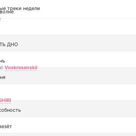
ые треки недели
 волне
а
ТЬ ДНО
чъ
at
Voskresenskii
еня
SHIRI
собность
везёт