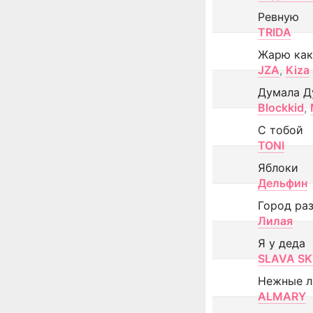
Ревную
TRIDA
Жарю как
JZA
,
Kiza
Думала Д
Blockkid
,
С тобой
TONI
Яблоки
Дельфин
Город ра
Лилая
Я у деда
SLAVA SK
Нежные л
ALMARY