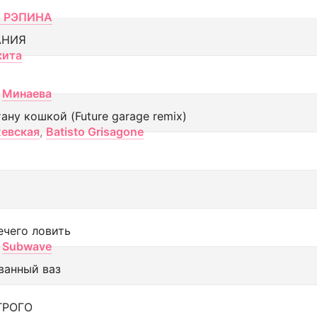
 РЭПИНА
АНИЯ
кита
Минаева
тану кошкой (Future garage remix)
евская
,
Batisto Grisagone
ечего ловить
Subwave
ванный ваз
ТРОГО