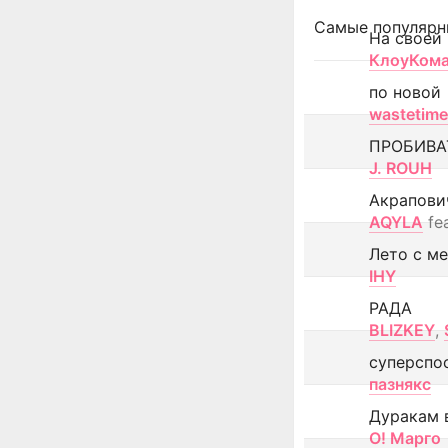
Самые популярн
На своей
КлоуКом
по новой
wastetime
ПРОБИВА
J. ROUH
Акрапови
AQYLA
fe
Лето с м
IHY
РАДА
BLIZKEY
,
суперспо
пазнякс
Дуракам 
О! Марго