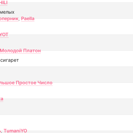
ILI
смелых
оперник
,
Paella
YOT
Молодой Платон
 сигарет
льшое Простое Число
ка
ь
,
TumaniYO