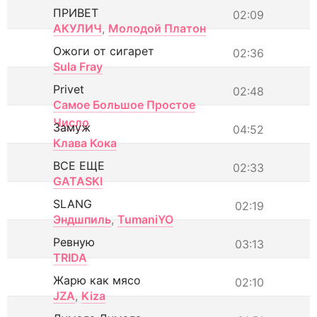
ПРИВЕТ
02:09
АКУЛИЧ
,
Молодой Платон
Ожоги от сигарет
02:36
Sula Fray
Privet
02:48
Самое Большое Простое
Число
Замуж
04:52
Клава Кока
ВСЕ ЕЩЕ
02:33
GATASKI
SLANG
02:19
Эндшпиль
,
TumaniYO
Ревную
03:13
TRIDA
Жарю как мясо
02:10
JZA
,
Kiza