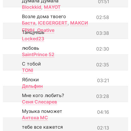
Думала Думала
01:51
Blockkid
,
MAYOT
Возле дома твоего
02:58
Баста
,
ICEGERGERT
,
МАКСИ
ГРИН
,
Onative
Танцуешь
03:38
Locked23
любовь
02:30
SaintPrince 52
С тобой
02:35
TONI
Яблоки
03:21
Дельфин
Мне кого любить?
03:28
Сеня Слесарев
Музыка поможет
04:16
Антоха МС
тебе все кажется
02:13