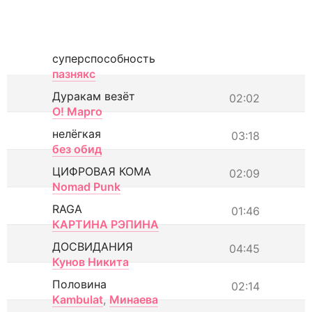
суперспособность
пазнякс
Дуракам везёт
02:02
О! Марго
нелёгкая
03:18
без обид
ЦИФРОВАЯ КОМА
02:09
Nomad Punk
RAGA
01:46
КАРТИНА РЭПИНА
ДОСВИДАНИЯ
04:45
Кунов Никита
Половина
02:14
Kambulat
,
Минаева