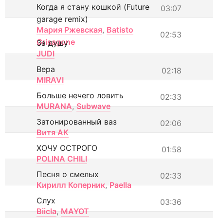
Когда я стану кошкой (Future
03:07
garage remix)
Мария Ржевская
,
Batisto
02:53
Grisagone
За душу
JUDI
Вера
02:18
MIRAVI
Больше нечего ловить
02:33
MURANA
,
Subwave
Затонированный ваз
02:06
Витя АК
ХОЧУ ОСТРОГО
01:58
POLINA CHILI
Песня о смелых
02:33
Кирилл Коперник
,
Paella
Слух
03:36
Biicla
,
MAYOT