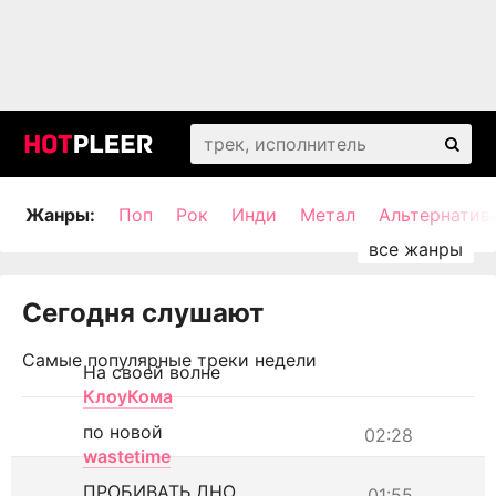
Жанры:
Поп
Рок
Инди
Метал
Альтернатив
Сегодня слушают
Самые популярные треки недели
На своей волне
КлоуКома
по новой
02:28
wastetime
ПРОБИВАТЬ ДНО
01:55