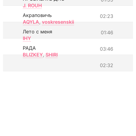
J. ROUH
Акраповичъ
02:23
AQYLA
,
voskresenskii
Лето с меня
01:46
IHY
РАДА
03:46
BLIZKEY
,
SHIRI
02:32