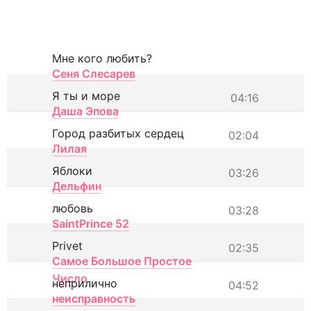
Мне кого любить?
Сеня Слесарев
Я ты и море
04:16
Даша Эпова
Город разбитых сердец
02:04
Лилая
Яблоки
03:26
Дельфин
любовь
03:28
SaintPrince 52
Privet
02:35
Самое Большое Простое
Число
неприлично
04:52
неисправность