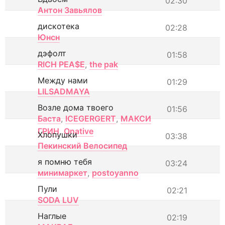
02:30
Антон Завьялов
дискотека
02:28
Юнсн
дэфолт
01:58
RICH PEA$E
,
the pak
Между нами
01:29
LILSADMAYA
Возле дома твоего
01:56
Баста
,
ICEGERGERT
,
МАКСИ
ГРИН
,
Onative
Хлопушки
03:38
Пекинский Велосипед
я помню тебя
03:24
минимаркет
,
postoyanno
Пули
02:21
SODA LUV
Наглые
02:19