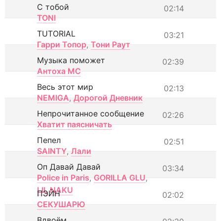
С тобой
02:14
TONI
TUTORIAL
03:21
Гарри Топор
,
Тони Раут
Музыка поможет
02:39
Антоха МС
Весь этот мир
02:13
NEMIGA
,
Дорогой Дневник
Непрочитанное сообщение
02:26
Хватит паясничать
Пепел
02:51
SAINTY
,
Лали
Оп Давай Давай
03:34
Police in Paris
,
GORILLA GLU
,
LIL NAKU
ПЭЙН
02:02
СЕКУШАРЮ
Вдвоём