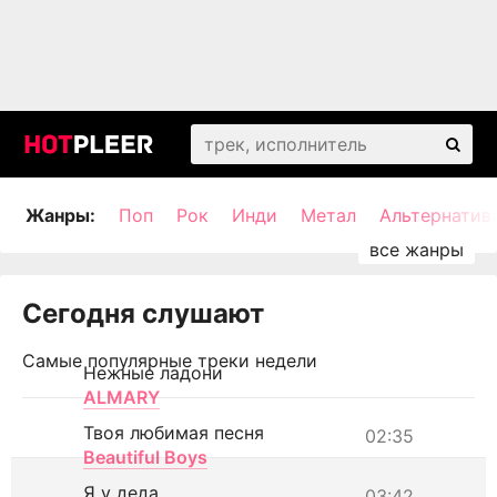
Жанры:
Поп
Рок
Инди
Метал
Альтернатив
Сегодня слушают
Самые популярные треки недели
Нежные ладони
ALMARY
Твоя любимая песня
02:35
Beautiful Boys
Я у деда
03:42