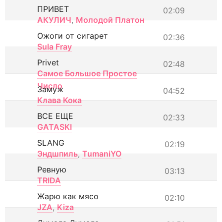
ПРИВЕТ
02:09
АКУЛИЧ
,
Молодой Платон
Ожоги от сигарет
02:36
Sula Fray
Privet
02:48
Самое Большое Простое
Число
Замуж
04:52
Клава Кока
ВСЕ ЕЩЕ
02:33
GATASKI
SLANG
02:19
Эндшпиль
,
TumaniYO
Ревную
03:13
TRIDA
Жарю как мясо
02:10
JZA
,
Kiza