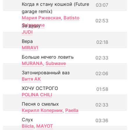
Когда я стану кошкой (Future
03:07
garage remix)
Мария Ржевская
,
Batisto
02:53
Grisagone
За душу
JUDI
Вера
02:18
MIRAVI
Больше нечего ловить
02:33
MURANA
,
Subwave
Затонированный ваз
02:06
Витя АК
ХОЧУ ОСТРОГО
01:58
POLINA CHILI
Песня о смелых
02:33
Кирилл Коперник
,
Paella
Слух
03:36
Biicla
,
MAYOT