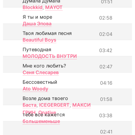
Думала Думала
01:51
Blockkid
,
MAYOT
Я ты и море
02:58
Даша Эпова
Твоя любимая песня
02:04
Beautiful Boys
Путеводная
03:42
МОЛОДОСТЬ ВНУТРИ
Мне кого любить?
02:47
Сеня Слесарев
Бессовестный
04:16
Ato Woody
Возле дома твоего
01:58
Баста
,
ICEGERGERT
,
МАКСИ
ГРИН
,
Onative
тебе все кажется
03:38
большеменьше
02:41