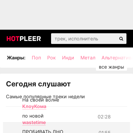
Жанры:
Поп
Рок
Инди
Метал
Альтернатив
Сегодня слушают
Самые популярные треки недели
На своей волне
КлоуКома
по новой
02:28
wastetime
ПРОБИВАТЬ ДНО
01:55