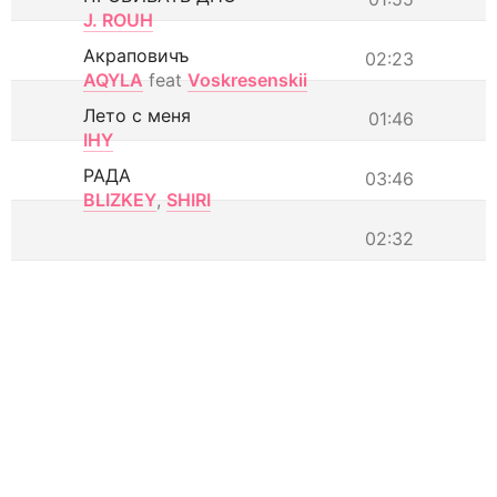
J. ROUH
Акраповичъ
02:23
AQYLA
feat
Voskresenskii
Лето с меня
01:46
IHY
РАДА
03:46
BLIZKEY
,
SHIRI
02:32