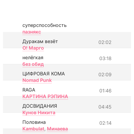
суперспособность
пазнякс
Дуракам везёт
02:02
О! Марго
нелёгкая
03:18
без обид
ЦИФРОВАЯ КОМА
02:09
Nomad Punk
RAGA
01:46
КАРТИНА РЭПИНА
ДОСВИДАНИЯ
04:45
Кунов Никита
Половина
02:14
Kambulat
,
Минаева