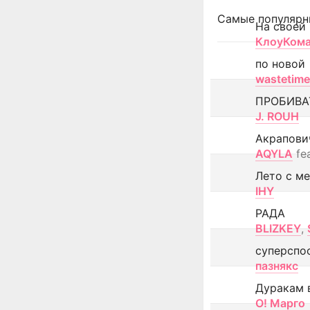
Самые популярн
На своей
КлоуКом
по новой
wastetime
ПРОБИВА
J. ROUH
Акрапови
AQYLA
fe
Лето с м
IHY
РАДА
BLIZKEY
,
суперспо
пазнякс
Дуракам 
О! Марго