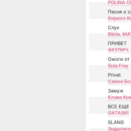
POLINA CH
Песня о 
Кирилл К
Слух
Biicla
,
MA
ПРИВЕТ
АКУЛИЧ
,
Ожоги от
Sula Fray
Privet
Самое Бо
Замуж
Клава Ко
ВСЕ ЕЩЕ
GATASKI
SLANG
Эндшпил