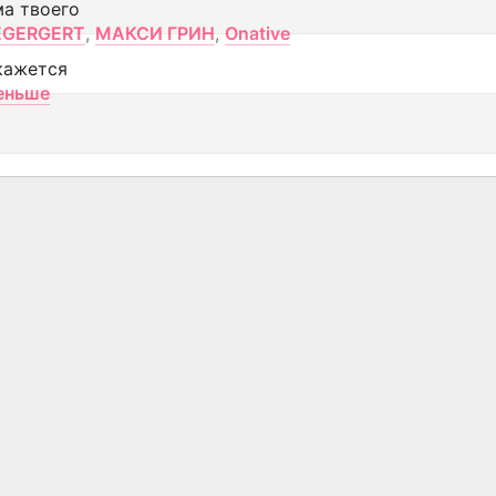
ма твоего
EGERGERT
,
МАКСИ ГРИН
,
Onative
кажется
еньше