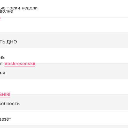
ые треки недели
 волне
а
ТЬ ДНО
чъ
at
Voskresenskii
еня
SHIRI
собность
везёт