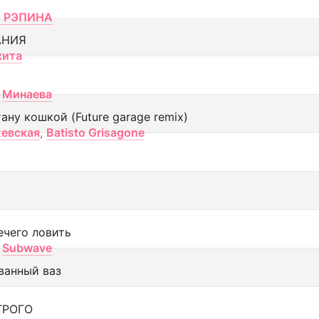
 РЭПИНА
АНИЯ
кита
Минаева
тану кошкой (Future garage remix)
евская
,
Batisto Grisagone
ечего ловить
Subwave
ванный ваз
ТРОГО