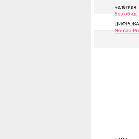
нелёгкая
без обид
ЦИФРОВА
Nomad Pu