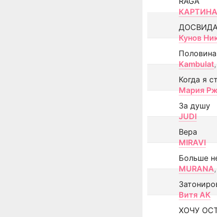
RAGA
КАРТИНА
ДОСВИД
Кунов Ни
Половина
Kambulat
,
Когда я с
Мария Рж
За душу
JUDI
Вера
MIRAVI
Больше н
MURANA
,
Затониро
Витя АК
ХОЧУ ОС