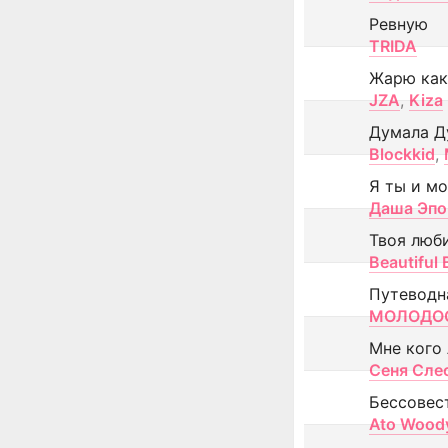
Ревную
TRIDA
Жарю как
JZA
,
Kiza
Думала Д
Blockkid
,
Я ты и м
Даша Эпо
Твоя люб
Beautiful
Путеводн
МОЛОДОС
Мне кого
Сеня Сле
Бессовес
Ato Wood