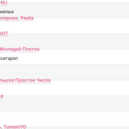
ILI
смелых
оперник
,
Paella
YOT
Молодой Платон
 сигарет
льшое Простое Число
ка
ь
,
TumaniYO