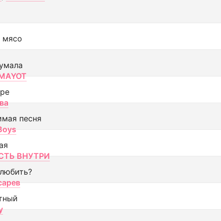
 мясо
умала
MAYOT
оре
ва
имая песня
 Boys
ая
ТЬ ВНУТРИ
 любить?
сарев
тный
y