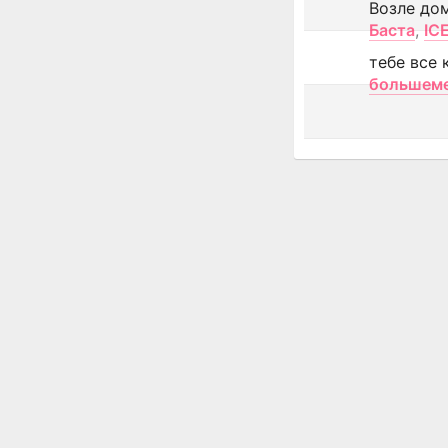
Возле до
Баста
,
IC
тебе все 
большем