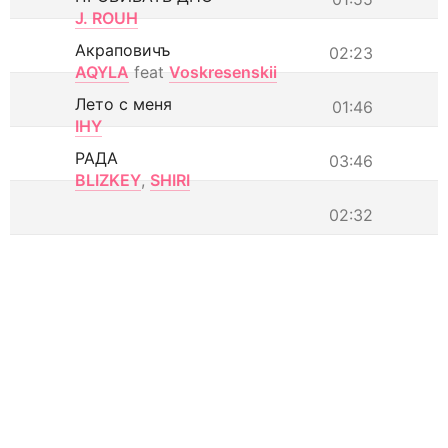
J. ROUH
Акраповичъ
02:23
AQYLA
feat
Voskresenskii
Лето с меня
01:46
IHY
РАДА
03:46
BLIZKEY
,
SHIRI
02:32