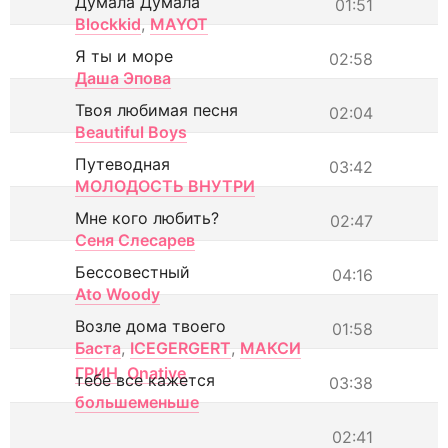
Думала Думала
01:51
Blockkid
,
MAYOT
Я ты и море
02:58
Даша Эпова
Твоя любимая песня
02:04
Beautiful Boys
Путеводная
03:42
МОЛОДОСТЬ ВНУТРИ
Мне кого любить?
02:47
Сеня Слесарев
Бессовестный
04:16
Ato Woody
Возле дома твоего
01:58
Баста
,
ICEGERGERT
,
МАКСИ
ГРИН
,
Onative
тебе все кажется
03:38
большеменьше
02:41