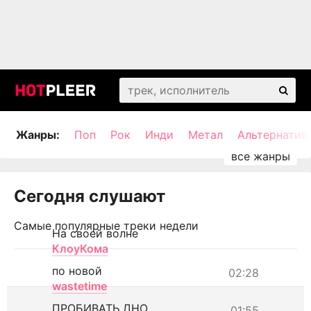
Жанры:
Поп
Рок
Инди
Метал
Альтернатив
Сегодня слушают
Самые популярные треки недели
На своей волне
КлоуКома
по новой
02:28
wastetime
ПРОБИВАТЬ ДНО
01:55