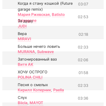
Когда я стану кошкой (Future
03:07
garage remix)
Мария Ржевская
,
Batisto
02:53
Grisagone
За душу
JUDI
Вера
02:18
MIRAVI
Больше нечего ловить
02:33
MURANA
,
Subwave
Затонированный ваз
02:06
Витя АК
ХОЧУ ОСТРОГО
01:58
POLINA CHILI
Песня о смелых
02:33
Кирилл Коперник
,
Paella
Слух
03:36
Biicla
,
MAYOT