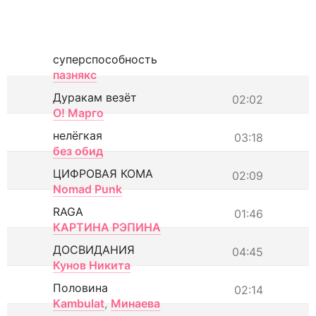
суперспособность
пазнякс
Дуракам везёт
02:02
О! Марго
нелёгкая
03:18
без обид
ЦИФРОВАЯ КОМА
02:09
Nomad Punk
RAGA
01:46
КАРТИНА РЭПИНА
ДОСВИДАНИЯ
04:45
Кунов Никита
Половина
02:14
Kambulat
,
Минаева