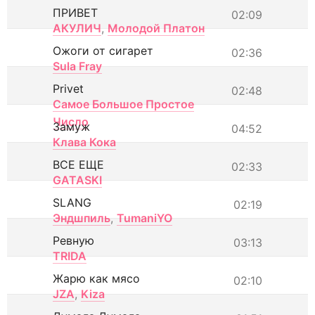
ПРИВЕТ
02:09
АКУЛИЧ
,
Молодой Платон
Ожоги от сигарет
02:36
Sula Fray
Privet
02:48
Самое Большое Простое
Число
Замуж
04:52
Клава Кока
ВСЕ ЕЩЕ
02:33
GATASKI
SLANG
02:19
Эндшпиль
,
TumaniYO
Ревную
03:13
TRIDA
Жарю как мясо
02:10
JZA
,
Kiza