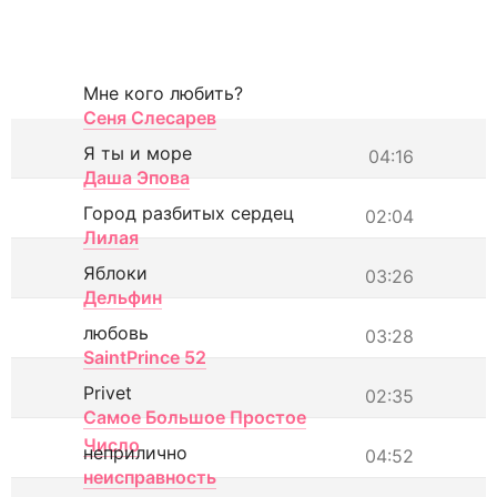
Мне кого любить?
Сеня Слесарев
Я ты и море
04:16
Даша Эпова
Город разбитых сердец
02:04
Лилая
Яблоки
03:26
Дельфин
любовь
03:28
SaintPrince 52
Privet
02:35
Самое Большое Простое
Число
неприлично
04:52
неисправность