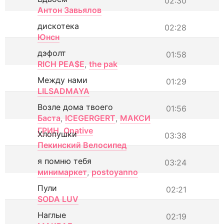
02:30
Антон Завьялов
дискотека
02:28
Юнсн
дэфолт
01:58
RICH PEA$E
,
the pak
Между нами
01:29
LILSADMAYA
Возле дома твоего
01:56
Баста
,
ICEGERGERT
,
МАКСИ
ГРИН
,
Onative
Хлопушки
03:38
Пекинский Велосипед
я помню тебя
03:24
минимаркет
,
postoyanno
Пули
02:21
SODA LUV
Наглые
02:19