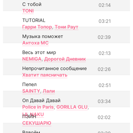
С тобой
02:14
TONI
TUTORIAL
03:21
Гарри Топор
,
Тони Раут
Музыка поможет
02:39
Антоха МС
Весь этот мир
02:13
NEMIGA
,
Дорогой Дневник
Непрочитанное сообщение
02:26
Хватит паясничать
Пепел
02:51
SAINTY
,
Лали
Оп Давай Давай
03:34
Police in Paris
,
GORILLA GLU
,
LIL NAKU
ПЭЙН
02:02
СЕКУШАРЮ
Вдвоём