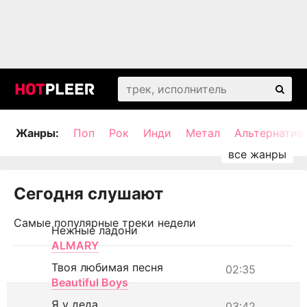
Жанры:
Поп
Рок
Инди
Метал
Альтернатив
Сегодня слушают
Самые популярные треки недели
Нежные ладони
ALMARY
Твоя любимая песня
02:35
Beautiful Boys
Я у деда
03:42