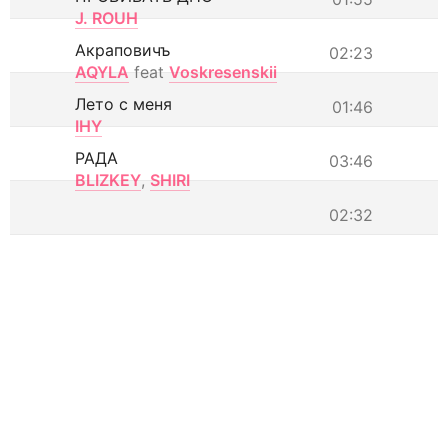
J. ROUH
Акраповичъ
02:23
AQYLA
feat
Voskresenskii
Лето с меня
01:46
IHY
РАДА
03:46
BLIZKEY
,
SHIRI
02:32