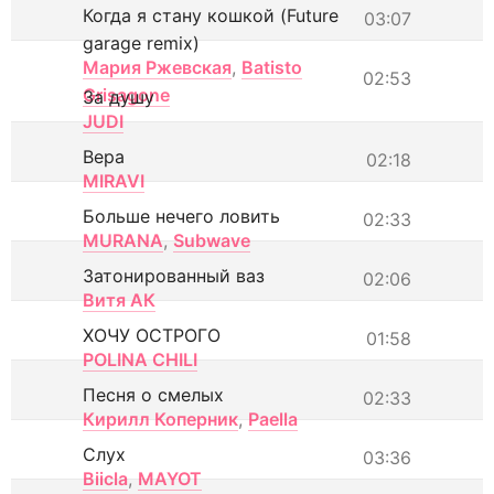
Когда я стану кошкой (Future
03:07
garage remix)
Мария Ржевская
,
Batisto
02:53
Grisagone
За душу
JUDI
Вера
02:18
MIRAVI
Больше нечего ловить
02:33
MURANA
,
Subwave
Затонированный ваз
02:06
Витя АК
ХОЧУ ОСТРОГО
01:58
POLINA CHILI
Песня о смелых
02:33
Кирилл Коперник
,
Paella
Слух
03:36
Biicla
,
MAYOT