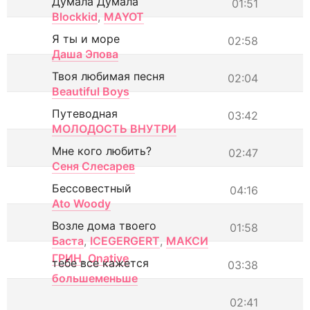
Думала Думала
01:51
Blockkid
,
MAYOT
Я ты и море
02:58
Даша Эпова
Твоя любимая песня
02:04
Beautiful Boys
Путеводная
03:42
МОЛОДОСТЬ ВНУТРИ
Мне кого любить?
02:47
Сеня Слесарев
Бессовестный
04:16
Ato Woody
Возле дома твоего
01:58
Баста
,
ICEGERGERT
,
МАКСИ
ГРИН
,
Onative
тебе все кажется
03:38
большеменьше
02:41