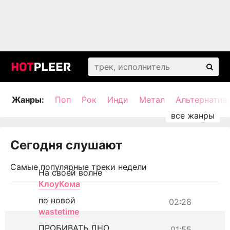
Жанры:
Поп
Рок
Инди
Метал
Альтернатив
Сегодня слушают
Самые популярные треки недели
На своей волне
КлоуКома
по новой
02:28
wastetime
ПРОБИВАТЬ ДНО
01:55