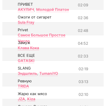
ПРИВЕТ
02:09
АКУЛИЧ
,
Молодой Платон
Ожоги от сигарет
02:36
Sula Fray
Privet
02:48
Самое Большое Простое
Число
Замуж
04:52
Клава Кока
ВСЕ ЕЩЕ
02:33
GATASKI
SLANG
02:19
Эндшпиль
,
TumaniYO
Ревную
03:13
TRIDA
Жарю как мясо
02:10
JZA
,
Kiza