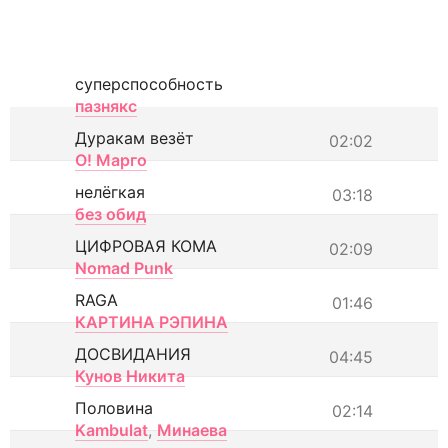
суперспособность
пазнякс
Дуракам везёт
02:02
О! Марго
нелёгкая
03:18
без обид
ЦИФРОВАЯ КОМА
02:09
Nomad Punk
RAGA
01:46
КАРТИНА РЭПИНА
ДОСВИДАНИЯ
04:45
Кунов Никита
Половина
02:14
Kambulat
,
Минаева