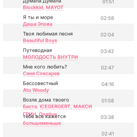
Думала Думала
01:51
Blockkid
,
MAYOT
Я ты и море
02:58
Даша Эпова
Твоя любимая песня
02:04
Beautiful Boys
Путеводная
03:42
МОЛОДОСТЬ ВНУТРИ
Мне кого любить?
02:47
Сеня Слесарев
Бессовестный
04:16
Ato Woody
Возле дома твоего
01:58
Баста
,
ICEGERGERT
,
МАКСИ
ГРИН
,
Onative
тебе все кажется
03:38
большеменьше
02:41