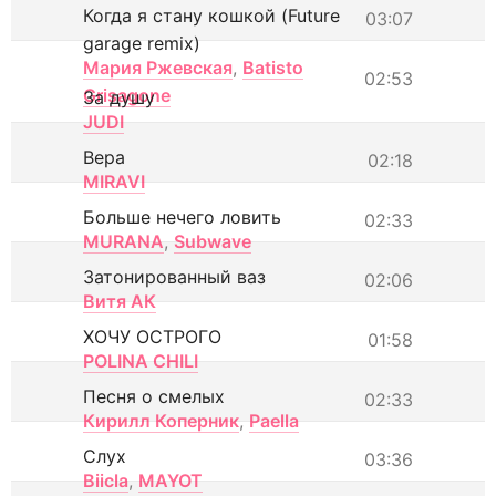
Когда я стану кошкой (Future
03:07
garage remix)
Мария Ржевская
,
Batisto
02:53
Grisagone
За душу
JUDI
Вера
02:18
MIRAVI
Больше нечего ловить
02:33
MURANA
,
Subwave
Затонированный ваз
02:06
Витя АК
ХОЧУ ОСТРОГО
01:58
POLINA CHILI
Песня о смелых
02:33
Кирилл Коперник
,
Paella
Слух
03:36
Biicla
,
MAYOT