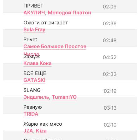
ПРИВЕТ
02:09
АКУЛИЧ
,
Молодой Платон
Ожоги от сигарет
02:36
Sula Fray
Privet
02:48
Самое Большое Простое
Число
Замуж
04:52
Клава Кока
ВСЕ ЕЩЕ
02:33
GATASKI
SLANG
02:19
Эндшпиль
,
TumaniYO
Ревную
03:13
TRIDA
Жарю как мясо
02:10
JZA
,
Kiza