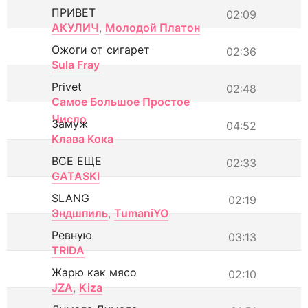
ПРИВЕТ
02:09
АКУЛИЧ
,
Молодой Платон
Ожоги от сигарет
02:36
Sula Fray
Privet
02:48
Самое Большое Простое
Число
Замуж
04:52
Клава Кока
ВСЕ ЕЩЕ
02:33
GATASKI
SLANG
02:19
Эндшпиль
,
TumaniYO
Ревную
03:13
TRIDA
Жарю как мясо
02:10
JZA
,
Kiza