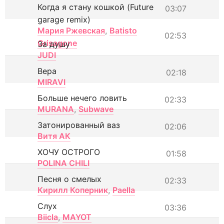
Когда я стану кошкой (Future
03:07
garage remix)
Мария Ржевская
,
Batisto
02:53
Grisagone
За душу
JUDI
Вера
02:18
MIRAVI
Больше нечего ловить
02:33
MURANA
,
Subwave
Затонированный ваз
02:06
Витя АК
ХОЧУ ОСТРОГО
01:58
POLINA CHILI
Песня о смелых
02:33
Кирилл Коперник
,
Paella
Слух
03:36
Biicla
,
MAYOT