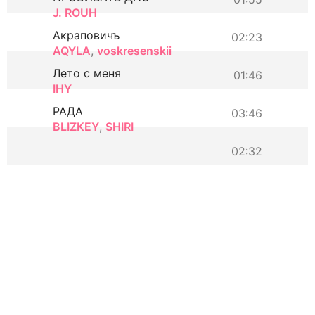
J. ROUH
Акраповичъ
02:23
AQYLA
,
voskresenskii
Лето с меня
01:46
IHY
РАДА
03:46
BLIZKEY
,
SHIRI
02:32