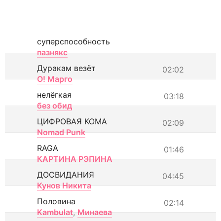
суперспособность
пазнякс
Дуракам везёт
02:02
О! Марго
нелёгкая
03:18
без обид
ЦИФРОВАЯ КОМА
02:09
Nomad Punk
RAGA
01:46
КАРТИНА РЭПИНА
ДОСВИДАНИЯ
04:45
Кунов Никита
Половина
02:14
Kambulat
,
Минаева