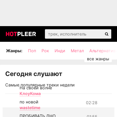
Жанры:
Поп
Рок
Инди
Метал
Альтернатив
Сегодня слушают
Самые популярные треки недели
На своей волне
КлоуКома
по новой
02:28
wastetime
ПРОБИВАТЬ ДНО
01:55