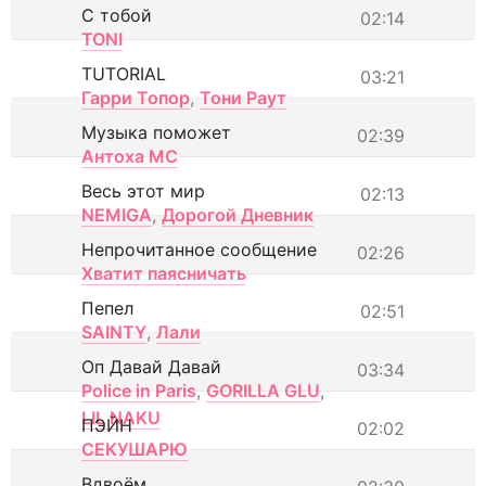
С тобой
02:14
TONI
TUTORIAL
03:21
Гарри Топор
,
Тони Раут
Музыка поможет
02:39
Антоха МС
Весь этот мир
02:13
NEMIGA
,
Дорогой Дневник
Непрочитанное сообщение
02:26
Хватит паясничать
Пепел
02:51
SAINTY
,
Лали
Оп Давай Давай
03:34
Police in Paris
,
GORILLA GLU
,
LIL NAKU
ПЭЙН
02:02
СЕКУШАРЮ
Вдвоём