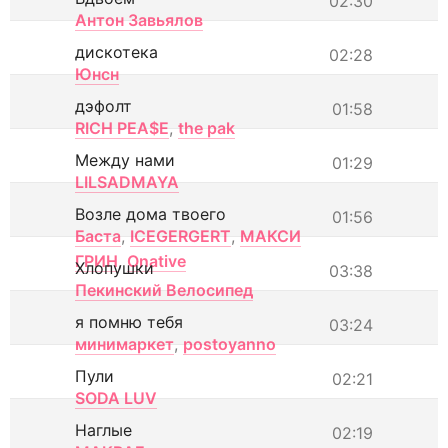
02:30
Антон Завьялов
дискотека
02:28
Юнсн
дэфолт
01:58
RICH PEA$E
,
the pak
Между нами
01:29
LILSADMAYA
Возле дома твоего
01:56
Баста
,
ICEGERGERT
,
МАКСИ
ГРИН
,
Onative
Хлопушки
03:38
Пекинский Велосипед
я помню тебя
03:24
минимаркет
,
postoyanno
Пули
02:21
SODA LUV
Наглые
02:19