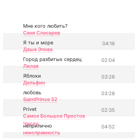
Мне кого любить?
Сеня Слесарев
Я ты и море
04:16
Даша Эпова
Город разбитых сердец
02:04
Лилая
Яблоки
03:26
Дельфин
любовь
03:28
SaintPrince 52
Privet
02:35
Самое Большое Простое
Число
неприлично
04:52
неисправность