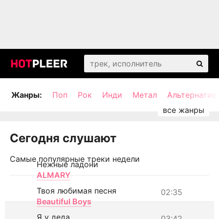
Жанры:
Поп
Рок
Инди
Метал
Альтернатив
Сегодня слушают
Самые популярные треки недели
Нежные ладони
ALMARY
Твоя любимая песня
02:35
Beautiful Boys
Я у деда
03:42