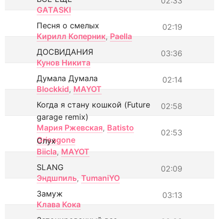
02:33
GATASKI
Песня о смелых
02:19
Кирилл Коперник
,
Paella
ДОСВИДАНИЯ
03:36
Кунов Никита
Думала Думала
02:14
Blockkid
,
MAYOT
Когда я стану кошкой (Future
02:58
garage remix)
Мария Ржевская
,
Batisto
02:53
Grisagone
Слух
Biicla
,
MAYOT
SLANG
02:09
Эндшпиль
,
TumaniYO
Замуж
03:13
Клава Кока