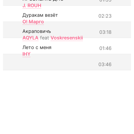
J. ROUH
Дуракам везёт
02:23
О! Марго
Акраповичъ
03:18
AQYLA
feat
Voskresenskii
Лето с меня
01:46
IHY
03:46