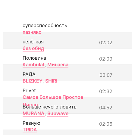
суперспособность
пазнякс
нелёгкая
02:02
без обид
Половина
02:09
Kambulat
,
Минаева
РАДА
03:07
BLIZKEY
,
SHIRI
Privet
02:32
Самое Большое Простое
Число
Больше нечего ловить
04:52
MURANA
,
Subwave
Ревную
02:06
TRIDA