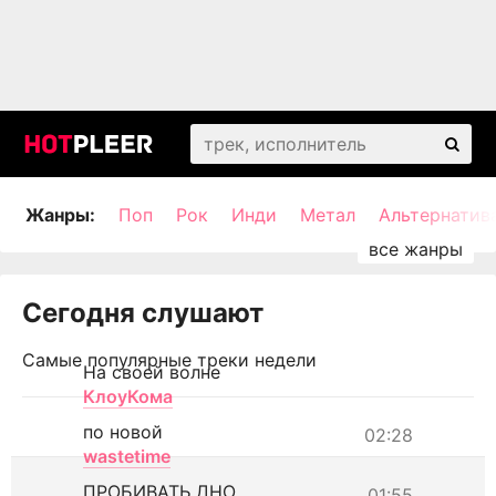
Жанры:
Поп
Рок
Инди
Метал
Альтернатив
Сегодня слушают
Самые популярные треки недели
На своей волне
КлоуКома
по новой
02:28
wastetime
ПРОБИВАТЬ ДНО
01:55