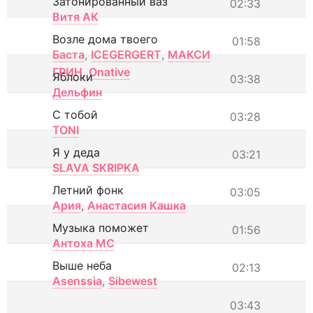
Затонированный ваз
02:33
Витя АК
Возле дома твоего
01:58
Баста
,
ICEGERGERT
,
МАКСИ
ГРИН
,
Onative
Яблоки
03:38
Дельфин
С тобой
03:28
TONI
Я у деда
03:21
SLAVA SKRIPKA
Летний фонк
03:05
Ария
,
Анастасия Кашка
Музыка поможет
01:56
Антоха МС
Выше неба
02:13
Asenssia
,
Sibewest
03:43