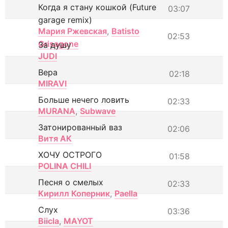
Когда я стану кошкой (Future
03:07
garage remix)
Мария Ржевская
,
Batisto
02:53
Grisagone
За душу
JUDI
Вера
02:18
MIRAVI
Больше нечего ловить
02:33
MURANA
,
Subwave
Затонированный ваз
02:06
Витя АК
ХОЧУ ОСТРОГО
01:58
POLINA CHILI
Песня о смелых
02:33
Кирилл Коперник
,
Paella
Слух
03:36
Biicla
,
MAYOT