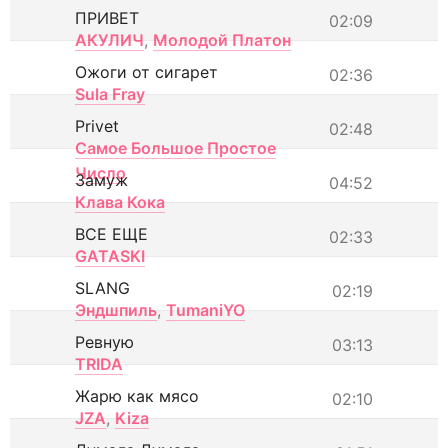
ПРИВЕТ
02:09
АКУЛИЧ
,
Молодой Платон
Ожоги от сигарет
02:36
Sula Fray
Privet
02:48
Самое Большое Простое
Число
Замуж
04:52
Клава Кока
ВСЕ ЕЩЕ
02:33
GATASKI
SLANG
02:19
Эндшпиль
,
TumaniYO
Ревную
03:13
TRIDA
Жарю как мясо
02:10
JZA
,
Kiza