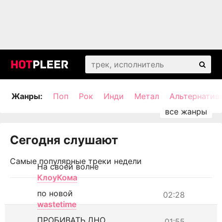
Жанры:
Поп
Рок
Инди
Метал
Альтернатив
Сегодня слушают
Самые популярные треки недели
На своей волне
КлоуКома
по новой
02:28
wastetime
ПРОБИВАТЬ ДНО
01:55