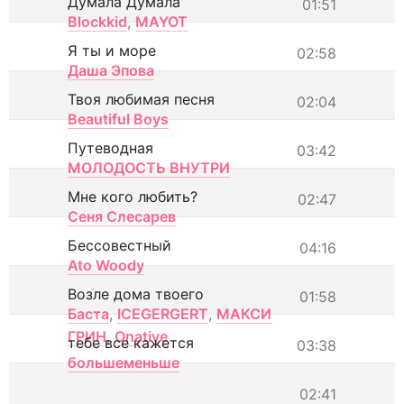
Думала Думала
01:51
Blockkid
,
MAYOT
Я ты и море
02:58
Даша Эпова
Твоя любимая песня
02:04
Beautiful Boys
Путеводная
03:42
МОЛОДОСТЬ ВНУТРИ
Мне кого любить?
02:47
Сеня Слесарев
Бессовестный
04:16
Ato Woody
Возле дома твоего
01:58
Баста
,
ICEGERGERT
,
МАКСИ
ГРИН
,
Onative
тебе все кажется
03:38
большеменьше
02:41