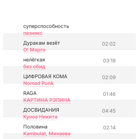
суперспособность
пазнякс
Дуракам везёт
02:02
О! Марго
нелёгкая
03:18
без обид
ЦИФРОВАЯ КОМА
02:09
Nomad Punk
RAGA
01:46
КАРТИНА РЭПИНА
ДОСВИДАНИЯ
04:45
Кунов Никита
Половина
02:14
Kambulat
,
Минаева