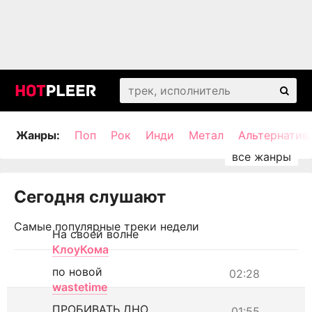
Жанры:
Поп
Рок
Инди
Метал
Альтернатив
Сегодня слушают
Самые популярные треки недели
На своей волне
КлоуКома
по новой
02:28
wastetime
ПРОБИВАТЬ ДНО
01:55