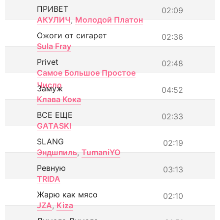
ПРИВЕТ
02:09
АКУЛИЧ
,
Молодой Платон
Ожоги от сигарет
02:36
Sula Fray
Privet
02:48
Самое Большое Простое
Число
Замуж
04:52
Клава Кока
ВСЕ ЕЩЕ
02:33
GATASKI
SLANG
02:19
Эндшпиль
,
TumaniYO
Ревную
03:13
TRIDA
Жарю как мясо
02:10
JZA
,
Kiza