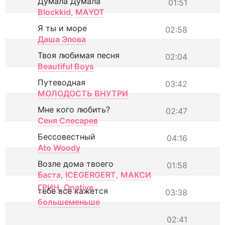
Думала Думала
01:51
Blockkid
,
MAYOT
Я ты и море
02:58
Даша Эпова
Твоя любимая песня
02:04
Beautiful Boys
Путеводная
03:42
МОЛОДОСТЬ ВНУТРИ
Мне кого любить?
02:47
Сеня Слесарев
Бессовестный
04:16
Ato Woody
Возле дома твоего
01:58
Баста
,
ICEGERGERT
,
МАКСИ
ГРИН
,
Onative
тебе все кажется
03:38
большеменьше
02:41