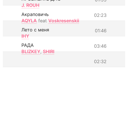
J. ROUH
Акраповичъ
02:23
AQYLA
feat
Voskresenskii
Лето с меня
01:46
IHY
РАДА
03:46
BLIZKEY
,
SHIRI
02:32