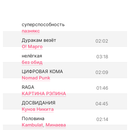
суперспособность
пазнякс
Дуракам везёт
02:02
О! Марго
нелёгкая
03:18
без обид
ЦИФРОВАЯ КОМА
02:09
Nomad Punk
RAGA
01:46
КАРТИНА РЭПИНА
ДОСВИДАНИЯ
04:45
Кунов Никита
Половина
02:14
Kambulat
,
Минаева