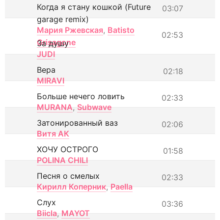
Когда я стану кошкой (Future
03:07
garage remix)
Мария Ржевская
,
Batisto
02:53
Grisagone
За душу
JUDI
Вера
02:18
MIRAVI
Больше нечего ловить
02:33
MURANA
,
Subwave
Затонированный ваз
02:06
Витя АК
ХОЧУ ОСТРОГО
01:58
POLINA CHILI
Песня о смелых
02:33
Кирилл Коперник
,
Paella
Слух
03:36
Biicla
,
MAYOT