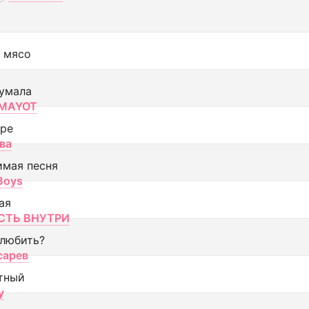
 мясо
умала
MAYOT
оре
ва
имая песня
 Boys
ая
ТЬ ВНУТРИ
 любить?
сарев
тный
y