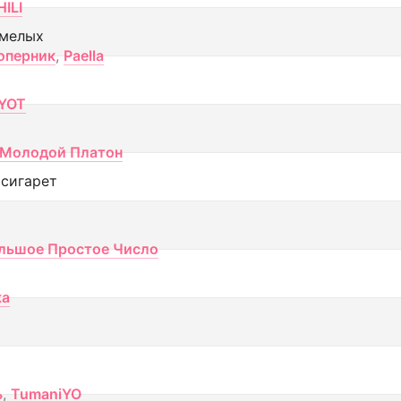
ILI
смелых
оперник
,
Paella
YOT
Молодой Платон
 сигарет
льшое Простое Число
ка
ь
,
TumaniYO