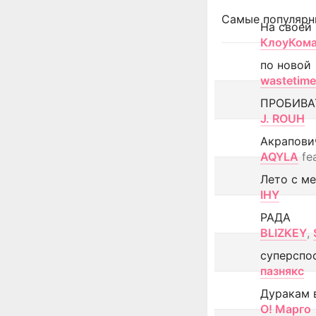
Самые популярн
На своей
КлоуКом
по новой
wastetime
ПРОБИВА
J. ROUH
Акрапови
AQYLA
fe
Лето с м
IHY
РАДА
BLIZKEY
,
суперспо
пазнякс
Дуракам 
О! Марго