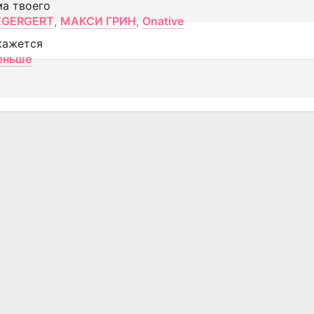
ма твоего
EGERGERT
,
МАКСИ ГРИН
,
Onative
кажется
еньше