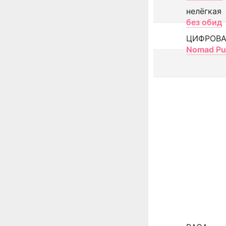
нелёгкая
без обид
ЦИФРОВА
Nomad Pu