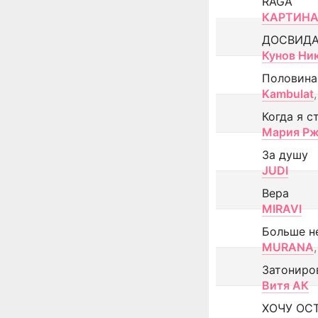
RAGA
КАРТИНА
ДОСВИД
Кунов Ни
Половина
Kambulat
,
Когда я с
Мария Рж
За душу
JUDI
Вера
MIRAVI
Больше н
MURANA
,
Затониро
Витя АК
ХОЧУ ОС