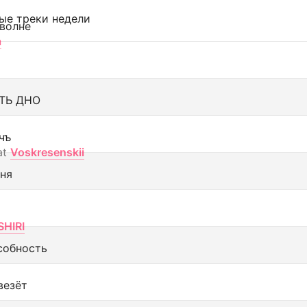
ые треки недели
 волне
а
ТЬ ДНО
чъ
at
Voskresenskii
еня
SHIRI
собность
везёт