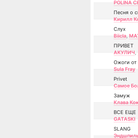
POLINA CH
Песня о 
Кирилл К
Слух
Biicla
,
MA
ПРИВЕТ
АКУЛИЧ
,
Ожоги от
Sula Fray
Privet
Самое Бо
Замуж
Клава Ко
ВСЕ ЕЩЕ
GATASKI
SLANG
Эндшпил