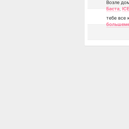
Возле до
Баста
,
IC
тебе все 
большем