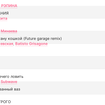
 РЭПИНА
АНИЯ
кита
Минаева
тану кошкой (Future garage remix)
евская
,
Batisto Grisagone
ечего ловить
Subwave
ванный ваз
ТРОГО