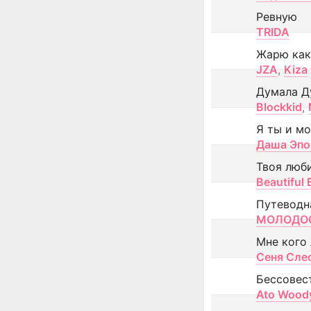
Ревную
TRIDA
Жарю как
JZA
,
Kiza
Думала Д
Blockkid
,
Я ты и м
Даша Эпо
Твоя люб
Beautiful
Путеводн
МОЛОДОС
Мне кого
Сеня Сле
Бессовес
Ato Wood