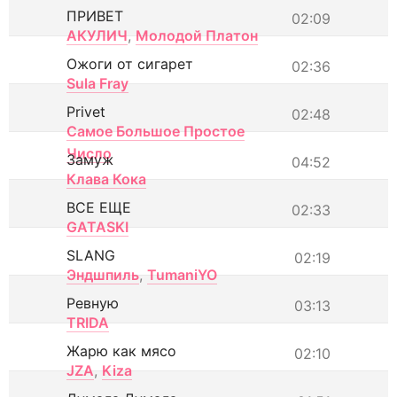
ПРИВЕТ
02:09
АКУЛИЧ
,
Молодой Платон
Ожоги от сигарет
02:36
Sula Fray
Privet
02:48
Самое Большое Простое
Число
Замуж
04:52
Клава Кока
ВСЕ ЕЩЕ
02:33
GATASKI
SLANG
02:19
Эндшпиль
,
TumaniYO
Ревную
03:13
TRIDA
Жарю как мясо
02:10
JZA
,
Kiza