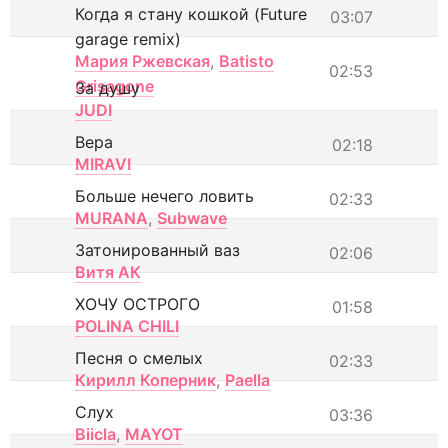
Когда я стану кошкой (Future
03:07
garage remix)
Мария Ржевская
,
Batisto
02:53
Grisagone
За душу
JUDI
Вера
02:18
MIRAVI
Больше нечего ловить
02:33
MURANA
,
Subwave
Затонированный ваз
02:06
Витя АК
ХОЧУ ОСТРОГО
01:58
POLINA CHILI
Песня о смелых
02:33
Кирилл Коперник
,
Paella
Слух
03:36
Biicla
,
MAYOT