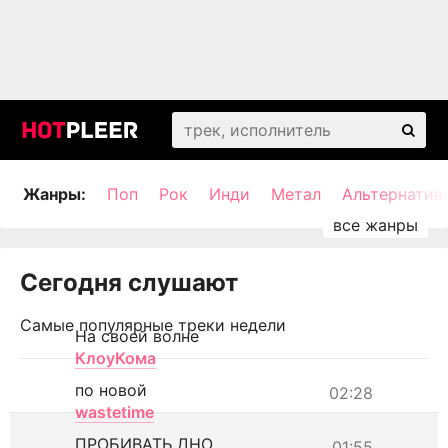
Жанры:
Поп
Рок
Инди
Метал
Альтернатив
Сегодня слушают
Самые популярные треки недели
На своей волне
КлоуКома
по новой
02:28
wastetime
ПРОБИВАТЬ ДНО
01:55