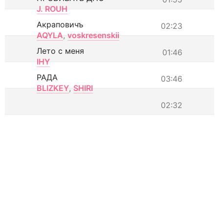
J. ROUH
Акраповичъ
02:23
AQYLA
,
voskresenskii
Лето с меня
01:46
IHY
РАДА
03:46
BLIZKEY
,
SHIRI
02:32