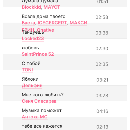
Думала Думала
01:51
Blockkid
,
MAYOT
Возле дома твоего
02:58
Баста
,
ICEGERGERT
,
МАКСИ
ГРИН
,
Onative
Танцуешь
03:38
Locked23
любовь
02:30
SaintPrince 52
С тобой
02:35
TONI
Яблоки
03:21
Дельфин
Мне кого любить?
03:28
Сеня Слесарев
Музыка поможет
04:16
Антоха МС
тебе все кажется
02:13