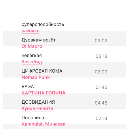
суперспособность
пазнякс
Дуракам везёт
02:02
О! Марго
нелёгкая
03:18
без обид
ЦИФРОВАЯ КОМА
02:09
Nomad Punk
RAGA
01:46
КАРТИНА РЭПИНА
ДОСВИДАНИЯ
04:45
Кунов Никита
Половина
02:14
Kambulat
,
Минаева