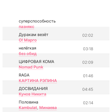
суперспособность
пазнякс
Дуракам везёт
02:02
О! Марго
нелёгкая
03:18
без обид
ЦИФРОВАЯ КОМА
02:09
Nomad Punk
RAGA
01:46
КАРТИНА РЭПИНА
ДОСВИДАНИЯ
04:45
Кунов Никита
Половина
02:14
Kambulat
,
Минаева