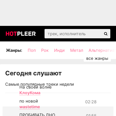
Жанры:
Поп
Рок
Инди
Метал
Альтернатив
Сегодня слушают
Самые популярные треки недели
На своей волне
КлоуКома
по новой
02:28
wastetime
ПРОБИВАТЬ ДНО
01:55