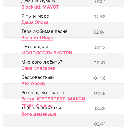
Думала Думала
01:51
Blockkid
,
MAYOT
Я ты и море
02:58
Даша Эпова
Твоя любимая песня
02:04
Beautiful Boys
Путеводная
03:42
МОЛОДОСТЬ ВНУТРИ
Мне кого любить?
02:47
Сеня Слесарев
Бессовестный
04:16
Ato Woody
Возле дома твоего
01:58
Баста
,
ICEGERGERT
,
МАКСИ
ГРИН
,
Onative
тебе все кажется
03:38
большеменьше
02:41