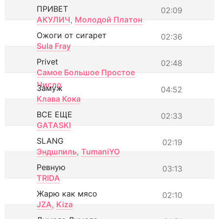
ПРИВЕТ
02:09
АКУЛИЧ
,
Молодой Платон
Ожоги от сигарет
02:36
Sula Fray
Privet
02:48
Самое Большое Простое
Число
Замуж
04:52
Клава Кока
ВСЕ ЕЩЕ
02:33
GATASKI
SLANG
02:19
Эндшпиль
,
TumaniYO
Ревную
03:13
TRIDA
Жарю как мясо
02:10
JZA
,
Kiza