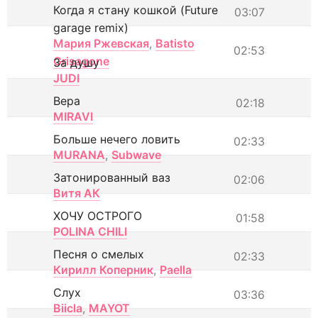
Когда я стану кошкой (Future
03:07
garage remix)
Мария Ржевская
,
Batisto
02:53
Grisagone
За душу
JUDI
Вера
02:18
MIRAVI
Больше нечего ловить
02:33
MURANA
,
Subwave
Затонированный ваз
02:06
Витя АК
ХОЧУ ОСТРОГО
01:58
POLINA CHILI
Песня о смелых
02:33
Кирилл Коперник
,
Paella
Слух
03:36
Biicla
,
MAYOT