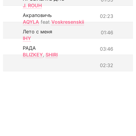
J. ROUH
Акраповичъ
02:23
AQYLA
feat
Voskresenskii
Лето с меня
01:46
IHY
РАДА
03:46
BLIZKEY
,
SHIRI
02:32