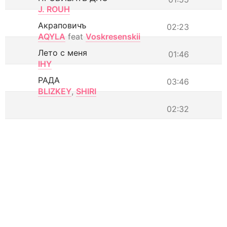
J. ROUH
Акраповичъ
02:23
AQYLA
feat
Voskresenskii
Лето с меня
01:46
IHY
РАДА
03:46
BLIZKEY
,
SHIRI
02:32