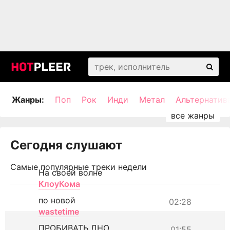
Жанры:
Поп
Рок
Инди
Метал
Альтернатив
Сегодня слушают
Самые популярные треки недели
На своей волне
КлоуКома
по новой
02:28
wastetime
ПРОБИВАТЬ ДНО
01:55