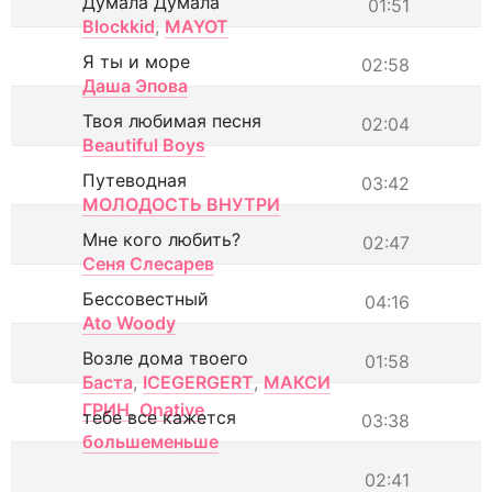
Думала Думала
01:51
Blockkid
,
MAYOT
Я ты и море
02:58
Даша Эпова
Твоя любимая песня
02:04
Beautiful Boys
Путеводная
03:42
МОЛОДОСТЬ ВНУТРИ
Мне кого любить?
02:47
Сеня Слесарев
Бессовестный
04:16
Ato Woody
Возле дома твоего
01:58
Баста
,
ICEGERGERT
,
МАКСИ
ГРИН
,
Onative
тебе все кажется
03:38
большеменьше
02:41