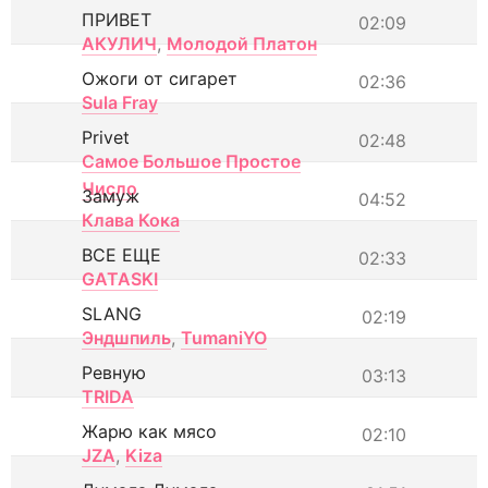
ПРИВЕТ
02:09
АКУЛИЧ
,
Молодой Платон
Ожоги от сигарет
02:36
Sula Fray
Privet
02:48
Самое Большое Простое
Число
Замуж
04:52
Клава Кока
ВСЕ ЕЩЕ
02:33
GATASKI
SLANG
02:19
Эндшпиль
,
TumaniYO
Ревную
03:13
TRIDA
Жарю как мясо
02:10
JZA
,
Kiza