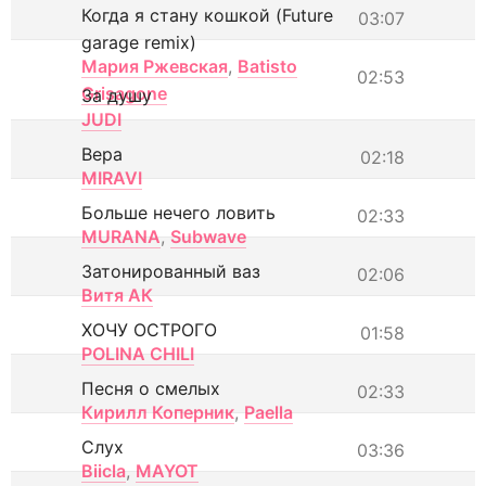
Когда я стану кошкой (Future
03:07
garage remix)
Мария Ржевская
,
Batisto
02:53
Grisagone
За душу
JUDI
Вера
02:18
MIRAVI
Больше нечего ловить
02:33
MURANA
,
Subwave
Затонированный ваз
02:06
Витя АК
ХОЧУ ОСТРОГО
01:58
POLINA CHILI
Песня о смелых
02:33
Кирилл Коперник
,
Paella
Слух
03:36
Biicla
,
MAYOT