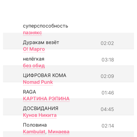
суперспособность
пазнякс
Дуракам везёт
02:02
О! Марго
нелёгкая
03:18
без обид
ЦИФРОВАЯ КОМА
02:09
Nomad Punk
RAGA
01:46
КАРТИНА РЭПИНА
ДОСВИДАНИЯ
04:45
Кунов Никита
Половина
02:14
Kambulat
,
Минаева