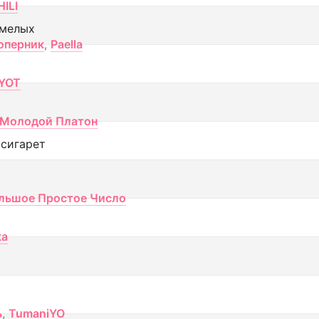
ILI
смелых
оперник
,
Paella
YOT
Молодой Платон
 сигарет
льшое Простое Число
ка
ь
,
TumaniYO