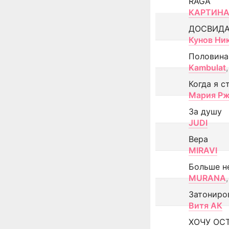
RAGA
КАРТИНА
ДОСВИД
Кунов Ни
Половина
Kambulat
,
Когда я с
Мария Рж
За душу
JUDI
Вера
MIRAVI
Больше н
MURANA
,
Затониро
Витя АК
ХОЧУ ОС