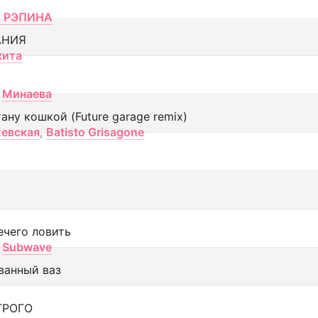
 РЭПИНА
АНИЯ
кита
Минаева
тану кошкой (Future garage remix)
евская
,
Batisto Grisagone
ечего ловить
Subwave
ванный ваз
ТРОГО