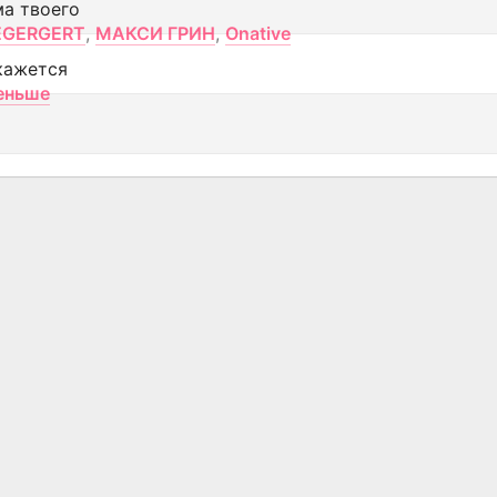
ма твоего
EGERGERT
,
МАКСИ ГРИН
,
Onative
кажется
еньше