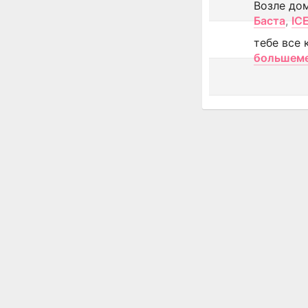
Возле до
Баста
,
IC
тебе все 
большем