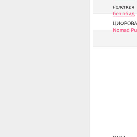
нелёгкая
без обид
ЦИФРОВА
Nomad Pu