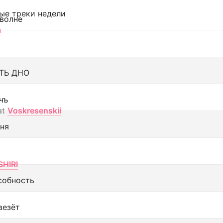
ые треки недели
 волне
а
ТЬ ДНО
чъ
at
Voskresenskii
еня
SHIRI
собность
везёт