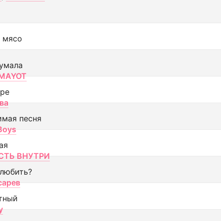
 мясо
умала
MAYOT
оре
ва
имая песня
 Boys
ая
ТЬ ВНУТРИ
 любить?
сарев
тный
y