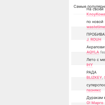
Самые популярн
На своей
КлоуКом
по новой
wastetime
ПРОБИВА
J. ROUH
Акрапови
AQYLA
fe
Лето с м
IHY
РАДА
BLIZKEY
,
суперспо
пазнякс
Дуракам 
О! Марго