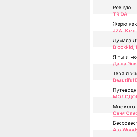
Ревную
TRIDA
Жарю как
JZA
,
Kiza
Думала Д
Blockkid
,
Я ты и м
Даша Эпо
Твоя люб
Beautiful
Путеводн
МОЛОДОС
Мне кого
Сеня Сле
Бессовес
Ato Wood