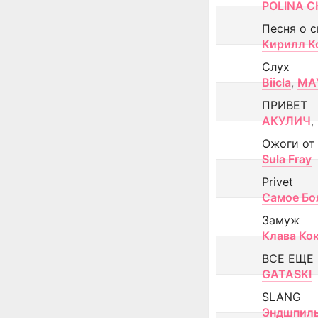
POLINA CH
Песня о 
Кирилл К
Слух
Biicla
,
MA
ПРИВЕТ
АКУЛИЧ
,
Ожоги от
Sula Fray
Privet
Самое Бо
Замуж
Клава Ко
ВСЕ ЕЩЕ
GATASKI
SLANG
Эндшпил