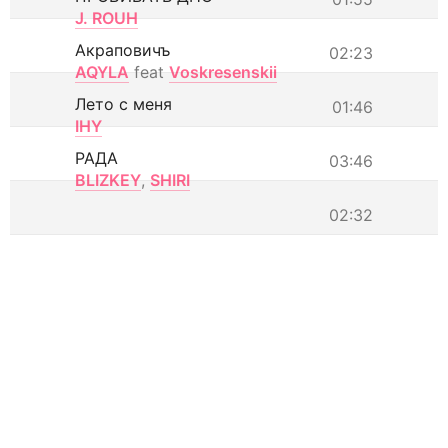
J. ROUH
Акраповичъ
02:23
AQYLA
feat
Voskresenskii
Лето с меня
01:46
IHY
РАДА
03:46
BLIZKEY
,
SHIRI
02:32