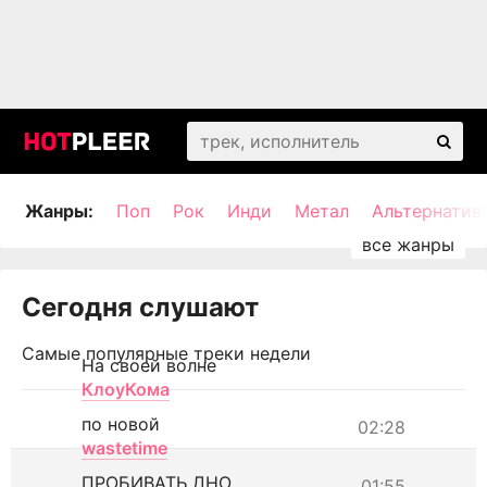
Жанры:
Поп
Рок
Инди
Метал
Альтернатив
Сегодня слушают
Самые популярные треки недели
На своей волне
КлоуКома
по новой
02:28
wastetime
ПРОБИВАТЬ ДНО
01:55