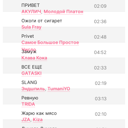
ПРИВЕТ
02:09
АКУЛИЧ
,
Молодой Платон
Ожоги от сигарет
02:36
Sula Fray
Privet
02:48
Самое Большое Простое
Число
Замуж
04:52
Клава Кока
ВСЕ ЕЩЕ
02:33
GATASKI
SLANG
02:19
Эндшпиль
,
TumaniYO
Ревную
03:13
TRIDA
Жарю как мясо
02:10
JZA
,
Kiza