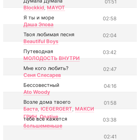
Думала Думала
01:51
Blockkid
,
MAYOT
Я ты и море
02:58
Даша Эпова
Твоя любимая песня
02:04
Beautiful Boys
Путеводная
03:42
МОЛОДОСТЬ ВНУТРИ
Мне кого любить?
02:47
Сеня Слесарев
Бессовестный
04:16
Ato Woody
Возле дома твоего
01:58
Баста
,
ICEGERGERT
,
МАКСИ
ГРИН
,
Onative
тебе все кажется
03:38
большеменьше
02:41