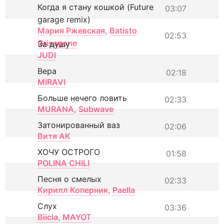
Когда я стану кошкой (Future
03:07
garage remix)
Мария Ржевская
,
Batisto
02:53
Grisagone
За душу
JUDI
Вера
02:18
MIRAVI
Больше нечего ловить
02:33
MURANA
,
Subwave
Затонированный ваз
02:06
Витя АК
ХОЧУ ОСТРОГО
01:58
POLINA CHILI
Песня о смелых
02:33
Кирилл Коперник
,
Paella
Слух
03:36
Biicla
,
MAYOT