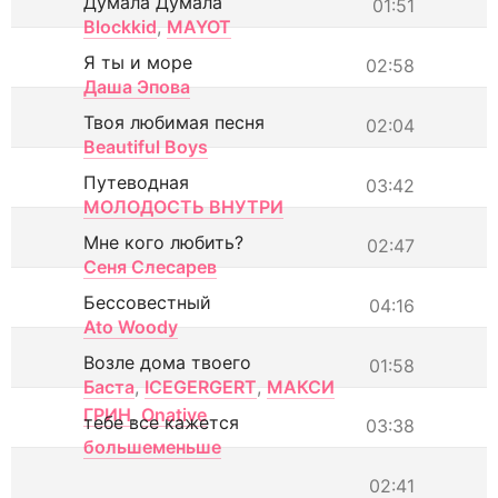
Думала Думала
01:51
Blockkid
,
MAYOT
Я ты и море
02:58
Даша Эпова
Твоя любимая песня
02:04
Beautiful Boys
Путеводная
03:42
МОЛОДОСТЬ ВНУТРИ
Мне кого любить?
02:47
Сеня Слесарев
Бессовестный
04:16
Ato Woody
Возле дома твоего
01:58
Баста
,
ICEGERGERT
,
МАКСИ
ГРИН
,
Onative
тебе все кажется
03:38
большеменьше
02:41