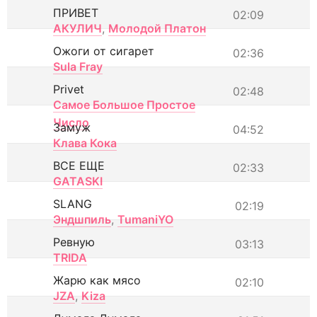
ПРИВЕТ
02:09
АКУЛИЧ
,
Молодой Платон
Ожоги от сигарет
02:36
Sula Fray
Privet
02:48
Самое Большое Простое
Число
Замуж
04:52
Клава Кока
ВСЕ ЕЩЕ
02:33
GATASKI
SLANG
02:19
Эндшпиль
,
TumaniYO
Ревную
03:13
TRIDA
Жарю как мясо
02:10
JZA
,
Kiza