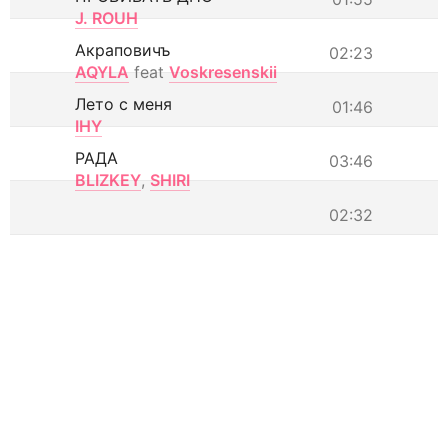
J. ROUH
Акраповичъ
02:23
AQYLA
feat
Voskresenskii
Лето с меня
01:46
IHY
РАДА
03:46
BLIZKEY
,
SHIRI
02:32