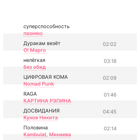
суперспособность
пазнякс
Дуракам везёт
02:02
О! Марго
нелёгкая
03:18
без обид
ЦИФРОВАЯ КОМА
02:09
Nomad Punk
RAGA
01:46
КАРТИНА РЭПИНА
ДОСВИДАНИЯ
04:45
Кунов Никита
Половина
02:14
Kambulat
,
Минаева