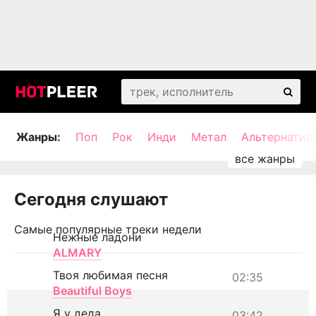
Жанры:
Поп
Рок
Инди
Метал
Альтернатив
Сегодня слушают
Самые популярные треки недели
Нежные ладони
ALMARY
Твоя любимая песня
02:35
Beautiful Boys
Я у деда
03:42