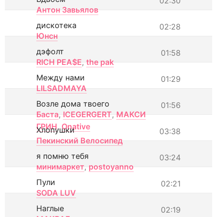
02:30
Антон Завьялов
дискотека
02:28
Юнсн
дэфолт
01:58
RICH PEA$E
,
the pak
Между нами
01:29
LILSADMAYA
Возле дома твоего
01:56
Баста
,
ICEGERGERT
,
МАКСИ
ГРИН
,
Onative
Хлопушки
03:38
Пекинский Велосипед
я помню тебя
03:24
минимаркет
,
postoyanno
Пули
02:21
SODA LUV
Наглые
02:19