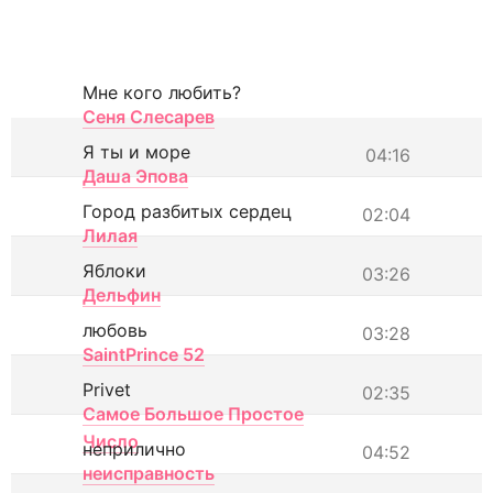
Мне кого любить?
Сеня Слесарев
Я ты и море
04:16
Даша Эпова
Город разбитых сердец
02:04
Лилая
Яблоки
03:26
Дельфин
любовь
03:28
SaintPrince 52
Privet
02:35
Самое Большое Простое
Число
неприлично
04:52
неисправность