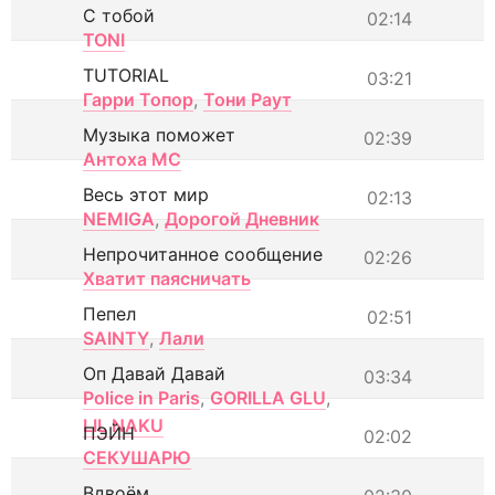
С тобой
02:14
TONI
TUTORIAL
03:21
Гарри Топор
,
Тони Раут
Музыка поможет
02:39
Антоха МС
Весь этот мир
02:13
NEMIGA
,
Дорогой Дневник
Непрочитанное сообщение
02:26
Хватит паясничать
Пепел
02:51
SAINTY
,
Лали
Оп Давай Давай
03:34
Police in Paris
,
GORILLA GLU
,
LIL NAKU
ПЭЙН
02:02
СЕКУШАРЮ
Вдвоём