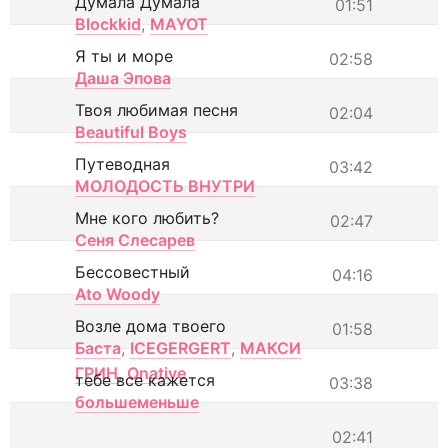
Думала Думала
01:51
Blockkid
,
MAYOT
Я ты и море
02:58
Даша Эпова
Твоя любимая песня
02:04
Beautiful Boys
Путеводная
03:42
МОЛОДОСТЬ ВНУТРИ
Мне кого любить?
02:47
Сеня Слесарев
Бессовестный
04:16
Ato Woody
Возле дома твоего
01:58
Баста
,
ICEGERGERT
,
МАКСИ
ГРИН
,
Onative
тебе все кажется
03:38
большеменьше
02:41