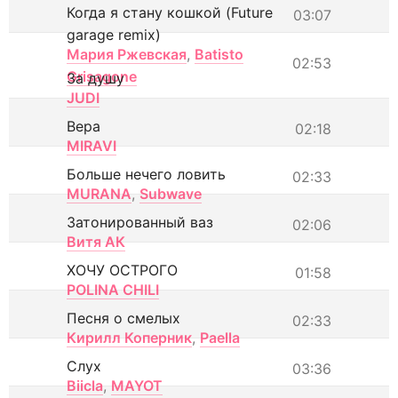
Когда я стану кошкой (Future
03:07
garage remix)
Мария Ржевская
,
Batisto
02:53
Grisagone
За душу
JUDI
Вера
02:18
MIRAVI
Больше нечего ловить
02:33
MURANA
,
Subwave
Затонированный ваз
02:06
Витя АК
ХОЧУ ОСТРОГО
01:58
POLINA CHILI
Песня о смелых
02:33
Кирилл Коперник
,
Paella
Слух
03:36
Biicla
,
MAYOT