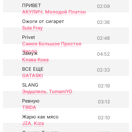
ПРИВЕТ
02:09
АКУЛИЧ
,
Молодой Платон
Ожоги от сигарет
02:36
Sula Fray
Privet
02:48
Самое Большое Простое
Число
Замуж
04:52
Клава Кока
ВСЕ ЕЩЕ
02:33
GATASKI
SLANG
02:19
Эндшпиль
,
TumaniYO
Ревную
03:13
TRIDA
Жарю как мясо
02:10
JZA
,
Kiza