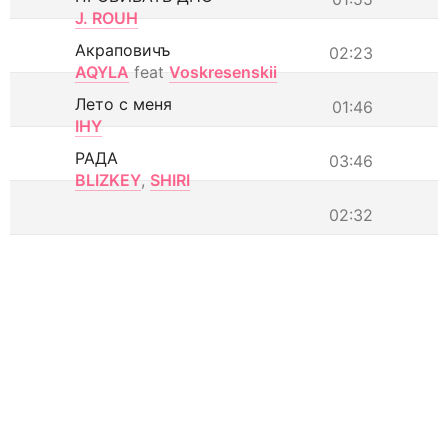
J. ROUH
Акраповичъ
02:23
AQYLA
feat
Voskresenskii
Лето с меня
01:46
IHY
РАДА
03:46
BLIZKEY
,
SHIRI
02:32