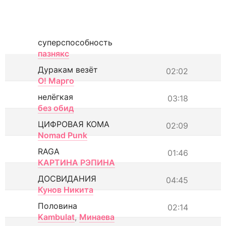
суперспособность
пазнякс
Дуракам везёт
02:02
О! Марго
нелёгкая
03:18
без обид
ЦИФРОВАЯ КОМА
02:09
Nomad Punk
RAGA
01:46
КАРТИНА РЭПИНА
ДОСВИДАНИЯ
04:45
Кунов Никита
Половина
02:14
Kambulat
,
Минаева