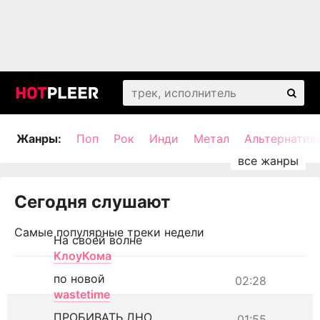
Жанры:
Поп
Рок
Инди
Метал
Альтернатив
Сегодня слушают
Самые популярные треки недели
На своей волне
КлоуКома
по новой
02:28
wastetime
ПРОБИВАТЬ ДНО
01:55