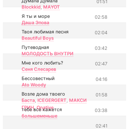
Думала Думала
01:51
Blockkid
,
MAYOT
Я ты и море
02:58
Даша Эпова
Твоя любимая песня
02:04
Beautiful Boys
Путеводная
03:42
МОЛОДОСТЬ ВНУТРИ
Мне кого любить?
02:47
Сеня Слесарев
Бессовестный
04:16
Ato Woody
Возле дома твоего
01:58
Баста
,
ICEGERGERT
,
МАКСИ
ГРИН
,
Onative
тебе все кажется
03:38
большеменьше
02:41