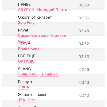
ПРИВЕТ
02:09
АКУЛИЧ
,
Молодой Платон
Ожоги от сигарет
02:36
Sula Fray
Privet
02:48
Самое Большое Простое
Число
Замуж
04:52
Клава Кока
ВСЕ ЕЩЕ
02:33
GATASKI
SLANG
02:19
Эндшпиль
,
TumaniYO
Ревную
03:13
TRIDA
Жарю как мясо
02:10
JZA
,
Kiza