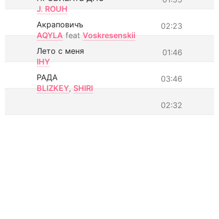
J. ROUH
Акраповичъ
02:23
AQYLA
feat
Voskresenskii
Лето с меня
01:46
IHY
РАДА
03:46
BLIZKEY
,
SHIRI
02:32