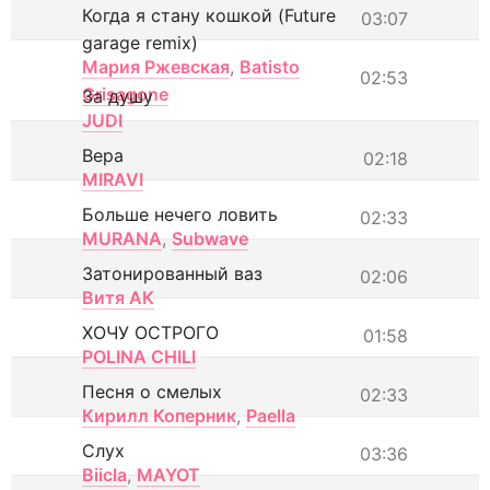
Когда я стану кошкой (Future
03:07
garage remix)
Мария Ржевская
,
Batisto
02:53
Grisagone
За душу
JUDI
Вера
02:18
MIRAVI
Больше нечего ловить
02:33
MURANA
,
Subwave
Затонированный ваз
02:06
Витя АК
ХОЧУ ОСТРОГО
01:58
POLINA CHILI
Песня о смелых
02:33
Кирилл Коперник
,
Paella
Слух
03:36
Biicla
,
MAYOT