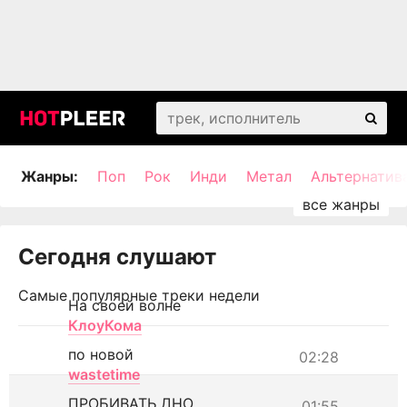
Жанры:
Поп
Рок
Инди
Метал
Альтернатив
Сегодня слушают
Самые популярные треки недели
На своей волне
КлоуКома
по новой
02:28
wastetime
ПРОБИВАТЬ ДНО
01:55