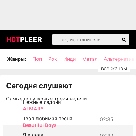
Жанры:
Поп
Рок
Инди
Метал
Альтернатив
Сегодня слушают
Самые популярные треки недели
Нежные ладони
ALMARY
Твоя любимая песня
02:35
Beautiful Boys
Я у деда
03:42