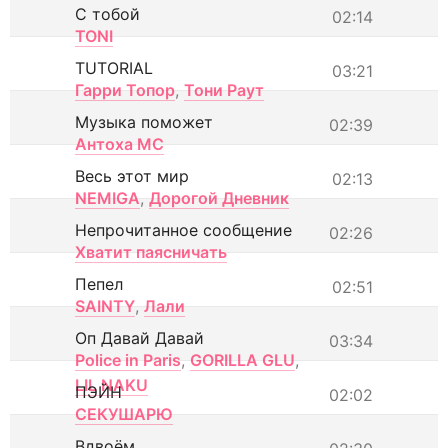
С тобой
02:14
TONI
TUTORIAL
03:21
Гарри Топор
,
Тони Раут
Музыка поможет
02:39
Антоха МС
Весь этот мир
02:13
NEMIGA
,
Дорогой Дневник
Непрочитанное сообщение
02:26
Хватит паясничать
Пепел
02:51
SAINTY
,
Лали
Оп Давай Давай
03:34
Police in Paris
,
GORILLA GLU
,
LIL NAKU
ПЭЙН
02:02
СЕКУШАРЮ
Вдвоём