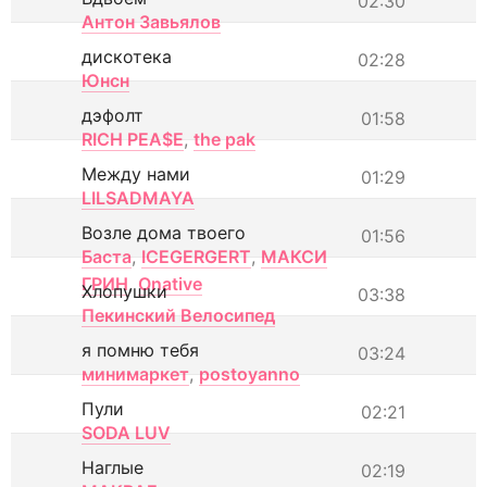
02:30
Антон Завьялов
дискотека
02:28
Юнсн
дэфолт
01:58
RICH PEA$E
,
the pak
Между нами
01:29
LILSADMAYA
Возле дома твоего
01:56
Баста
,
ICEGERGERT
,
МАКСИ
ГРИН
,
Onative
Хлопушки
03:38
Пекинский Велосипед
я помню тебя
03:24
минимаркет
,
postoyanno
Пули
02:21
SODA LUV
Наглые
02:19