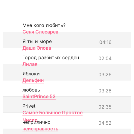
Мне кого любить?
Сеня Слесарев
Я ты и море
04:16
Даша Эпова
Город разбитых сердец
02:04
Лилая
Яблоки
03:26
Дельфин
любовь
03:28
SaintPrince 52
Privet
02:35
Самое Большое Простое
Число
неприлично
04:52
неисправность