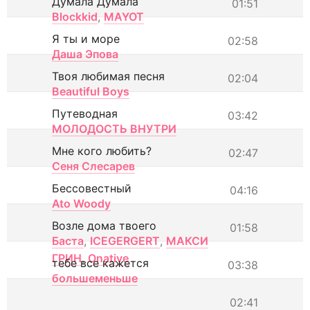
Думала Думала
01:51
Blockkid
,
MAYOT
Я ты и море
02:58
Даша Эпова
Твоя любимая песня
02:04
Beautiful Boys
Путеводная
03:42
МОЛОДОСТЬ ВНУТРИ
Мне кого любить?
02:47
Сеня Слесарев
Бессовестный
04:16
Ato Woody
Возле дома твоего
01:58
Баста
,
ICEGERGERT
,
МАКСИ
ГРИН
,
Onative
тебе все кажется
03:38
большеменьше
02:41