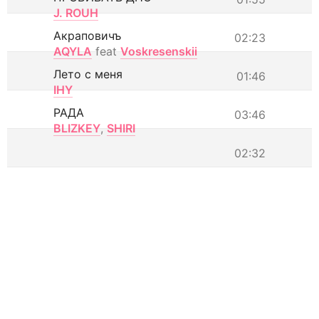
J. ROUH
Акраповичъ
02:23
AQYLA
feat
Voskresenskii
Лето с меня
01:46
IHY
РАДА
03:46
BLIZKEY
,
SHIRI
02:32