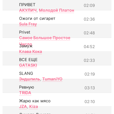
ПРИВЕТ
02:09
АКУЛИЧ
,
Молодой Платон
Ожоги от сигарет
02:36
Sula Fray
Privet
02:48
Самое Большое Простое
Число
Замуж
04:52
Клава Кока
ВСЕ ЕЩЕ
02:33
GATASKI
SLANG
02:19
Эндшпиль
,
TumaniYO
Ревную
03:13
TRIDA
Жарю как мясо
02:10
JZA
,
Kiza