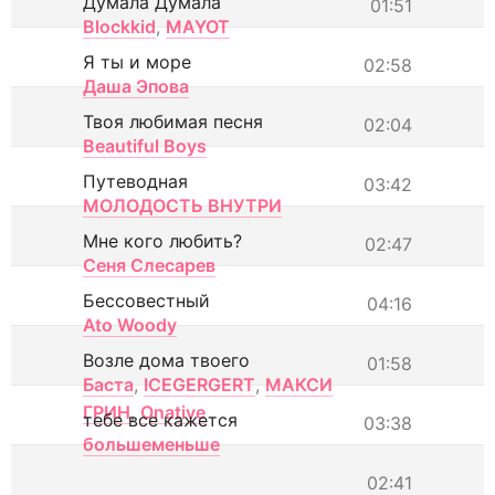
Думала Думала
01:51
Blockkid
,
MAYOT
Я ты и море
02:58
Даша Эпова
Твоя любимая песня
02:04
Beautiful Boys
Путеводная
03:42
МОЛОДОСТЬ ВНУТРИ
Мне кого любить?
02:47
Сеня Слесарев
Бессовестный
04:16
Ato Woody
Возле дома твоего
01:58
Баста
,
ICEGERGERT
,
МАКСИ
ГРИН
,
Onative
тебе все кажется
03:38
большеменьше
02:41