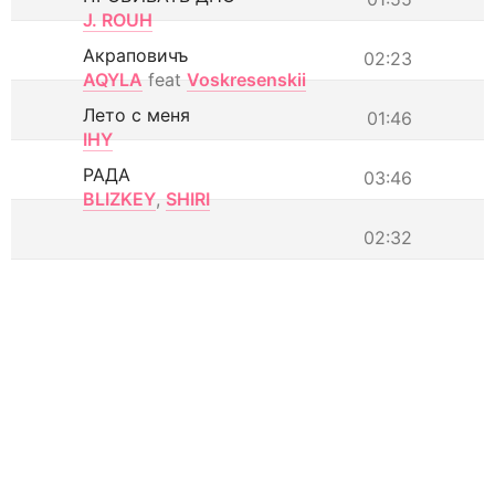
J. ROUH
Акраповичъ
02:23
AQYLA
feat
Voskresenskii
Лето с меня
01:46
IHY
РАДА
03:46
BLIZKEY
,
SHIRI
02:32