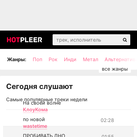
Жанры:
Поп
Рок
Инди
Метал
Альтернатив
Сегодня слушают
Самые популярные треки недели
На своей волне
КлоуКома
по новой
02:28
wastetime
ПРОБИВАТЬ ДНО
01:55