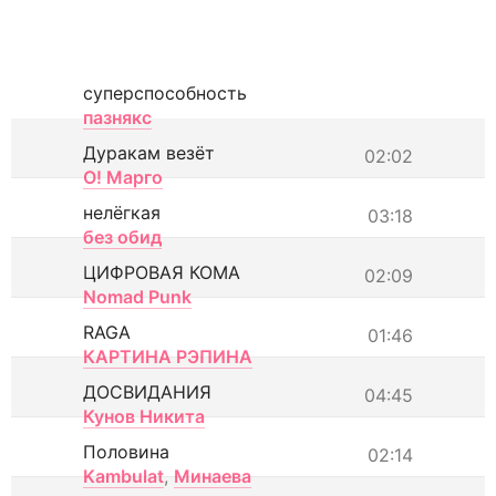
суперспособность
пазнякс
Дуракам везёт
02:02
О! Марго
нелёгкая
03:18
без обид
ЦИФРОВАЯ КОМА
02:09
Nomad Punk
RAGA
01:46
КАРТИНА РЭПИНА
ДОСВИДАНИЯ
04:45
Кунов Никита
Половина
02:14
Kambulat
,
Минаева