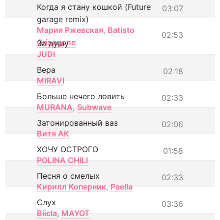
Когда я стану кошкой (Future
03:07
garage remix)
Мария Ржевская
,
Batisto
02:53
Grisagone
За душу
JUDI
Вера
02:18
MIRAVI
Больше нечего ловить
02:33
MURANA
,
Subwave
Затонированный ваз
02:06
Витя АК
ХОЧУ ОСТРОГО
01:58
POLINA CHILI
Песня о смелых
02:33
Кирилл Коперник
,
Paella
Слух
03:36
Biicla
,
MAYOT