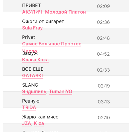
ПРИВЕТ
02:09
АКУЛИЧ
,
Молодой Платон
Ожоги от сигарет
02:36
Sula Fray
Privet
02:48
Самое Большое Простое
Число
Замуж
04:52
Клава Кока
ВСЕ ЕЩЕ
02:33
GATASKI
SLANG
02:19
Эндшпиль
,
TumaniYO
Ревную
03:13
TRIDA
Жарю как мясо
02:10
JZA
,
Kiza