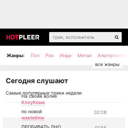
Жанры:
Поп
Рок
Инди
Метал
Альтернатив
Сегодня слушают
Самые популярные треки недели
На своей волне
КлоуКома
по новой
02:28
wastetime
ПРОБИВАТЬ ДНО
01:55