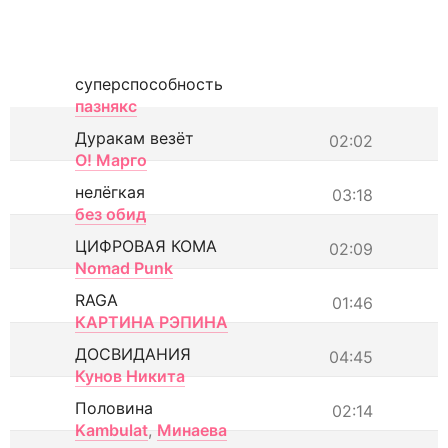
суперспособность
пазнякс
Дуракам везёт
02:02
О! Марго
нелёгкая
03:18
без обид
ЦИФРОВАЯ КОМА
02:09
Nomad Punk
RAGA
01:46
КАРТИНА РЭПИНА
ДОСВИДАНИЯ
04:45
Кунов Никита
Половина
02:14
Kambulat
,
Минаева