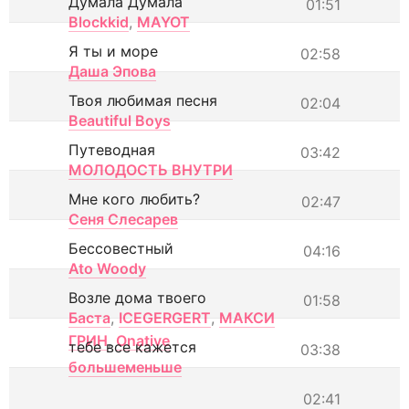
Думала Думала
01:51
Blockkid
,
MAYOT
Я ты и море
02:58
Даша Эпова
Твоя любимая песня
02:04
Beautiful Boys
Путеводная
03:42
МОЛОДОСТЬ ВНУТРИ
Мне кого любить?
02:47
Сеня Слесарев
Бессовестный
04:16
Ato Woody
Возле дома твоего
01:58
Баста
,
ICEGERGERT
,
МАКСИ
ГРИН
,
Onative
тебе все кажется
03:38
большеменьше
02:41