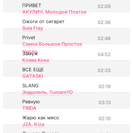
ПРИВЕТ
02:09
АКУЛИЧ
,
Молодой Платон
Ожоги от сигарет
02:36
Sula Fray
Privet
02:48
Самое Большое Простое
Число
Замуж
04:52
Клава Кока
ВСЕ ЕЩЕ
02:33
GATASKI
SLANG
02:19
Эндшпиль
,
TumaniYO
Ревную
03:13
TRIDA
Жарю как мясо
02:10
JZA
,
Kiza