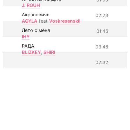
J. ROUH
Акраповичъ
02:23
AQYLA
feat
Voskresenskii
Лето с меня
01:46
IHY
РАДА
03:46
BLIZKEY
,
SHIRI
02:32