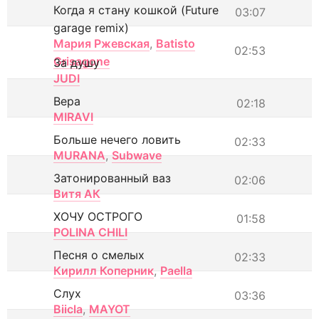
Когда я стану кошкой (Future
03:07
garage remix)
Мария Ржевская
,
Batisto
02:53
Grisagone
За душу
JUDI
Вера
02:18
MIRAVI
Больше нечего ловить
02:33
MURANA
,
Subwave
Затонированный ваз
02:06
Витя АК
ХОЧУ ОСТРОГО
01:58
POLINA CHILI
Песня о смелых
02:33
Кирилл Коперник
,
Paella
Слух
03:36
Biicla
,
MAYOT