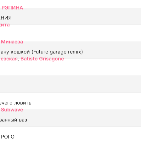
 РЭПИНА
АНИЯ
кита
Минаева
тану кошкой (Future garage remix)
евская
,
Batisto Grisagone
ечего ловить
Subwave
ванный ваз
ТРОГО