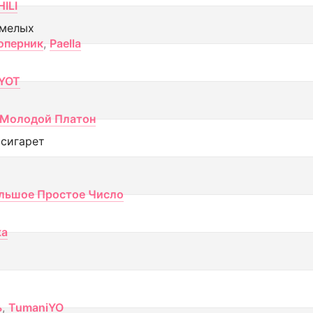
ILI
смелых
оперник
,
Paella
YOT
Молодой Платон
 сигарет
льшое Простое Число
ка
ь
,
TumaniYO