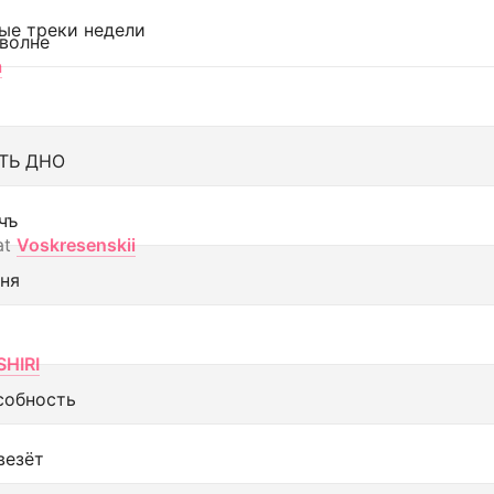
ые треки недели
 волне
а
ТЬ ДНО
чъ
at
Voskresenskii
еня
SHIRI
собность
везёт