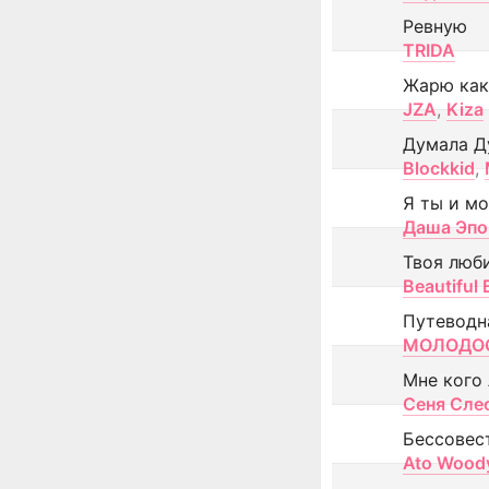
Ревную
TRIDA
Жарю как
JZA
,
Kiza
Думала Д
Blockkid
,
Я ты и м
Даша Эпо
Твоя люб
Beautiful
Путеводн
МОЛОДОС
Мне кого
Сеня Сле
Бессовес
Ato Wood