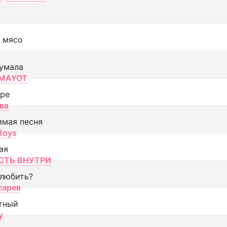
 мясо
умала
MAYOT
оре
ва
имая песня
 Boys
ая
ТЬ ВНУТРИ
 любить?
сарев
тный
y