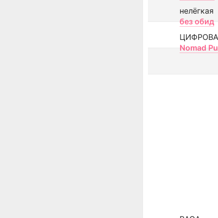
нелёгкая
без обид
ЦИФРОВА
Nomad Pu