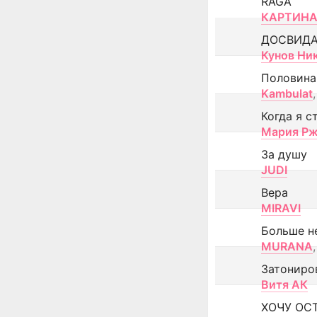
RAGA
КАРТИНА
ДОСВИД
Кунов Ни
Половина
Kambulat
,
Когда я с
Мария Рж
За душу
JUDI
Вера
MIRAVI
Больше н
MURANA
,
Затониро
Витя АК
ХОЧУ ОС