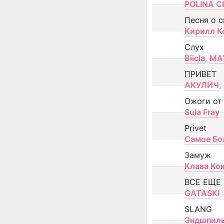
POLINA CH
Песня о 
Кирилл К
Слух
Biicla
,
MA
ПРИВЕТ
АКУЛИЧ
,
Ожоги от
Sula Fray
Privet
Самое Бо
Замуж
Клава Ко
ВСЕ ЕЩЕ
GATASKI
SLANG
Эндшпил