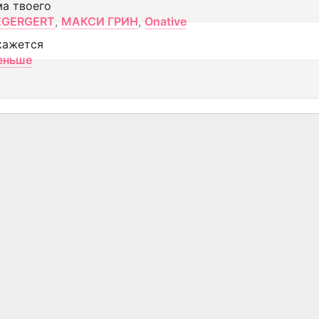
ма твоего
EGERGERT
,
МАКСИ ГРИН
,
Onative
кажется
еньше