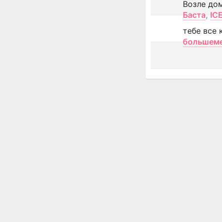
Возле до
Баста
,
IC
тебе все 
большем