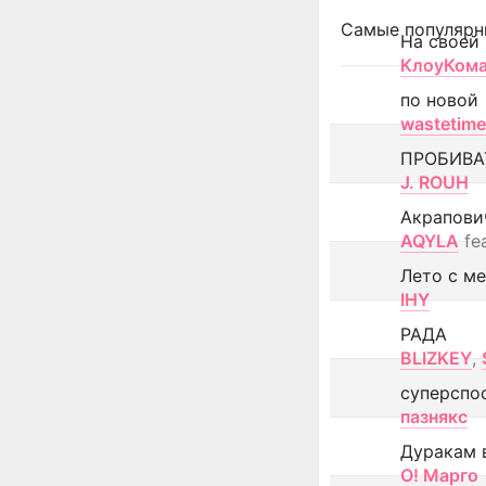
Самые популярн
На своей
КлоуКом
по новой
wastetime
ПРОБИВА
J. ROUH
Акрапови
AQYLA
fe
Лето с м
IHY
РАДА
BLIZKEY
,
суперспо
пазнякс
Дуракам 
О! Марго