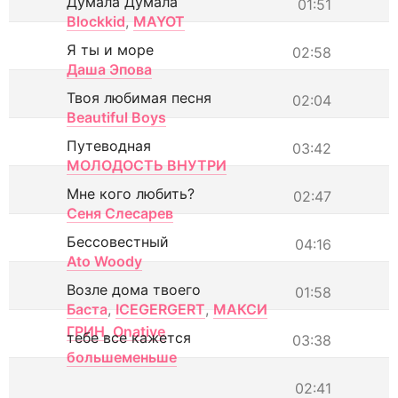
Думала Думала
01:51
Blockkid
,
MAYOT
Я ты и море
02:58
Даша Эпова
Твоя любимая песня
02:04
Beautiful Boys
Путеводная
03:42
МОЛОДОСТЬ ВНУТРИ
Мне кого любить?
02:47
Сеня Слесарев
Бессовестный
04:16
Ato Woody
Возле дома твоего
01:58
Баста
,
ICEGERGERT
,
МАКСИ
ГРИН
,
Onative
тебе все кажется
03:38
большеменьше
02:41