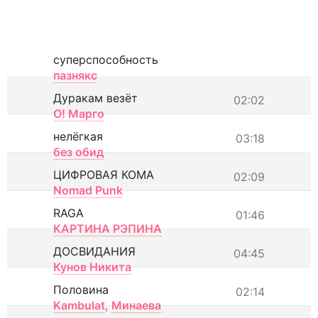
суперспособность
пазнякс
Дуракам везёт
02:02
О! Марго
нелёгкая
03:18
без обид
ЦИФРОВАЯ КОМА
02:09
Nomad Punk
RAGA
01:46
КАРТИНА РЭПИНА
ДОСВИДАНИЯ
04:45
Кунов Никита
Половина
02:14
Kambulat
,
Минаева