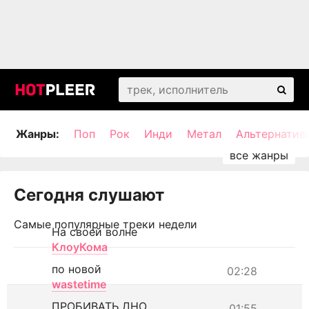
Жанры:
Поп
Рок
Инди
Метал
Альтернатив
Сегодня слушают
Самые популярные треки недели
На своей волне
КлоуКома
по новой
02:28
wastetime
ПРОБИВАТЬ ДНО
01:55