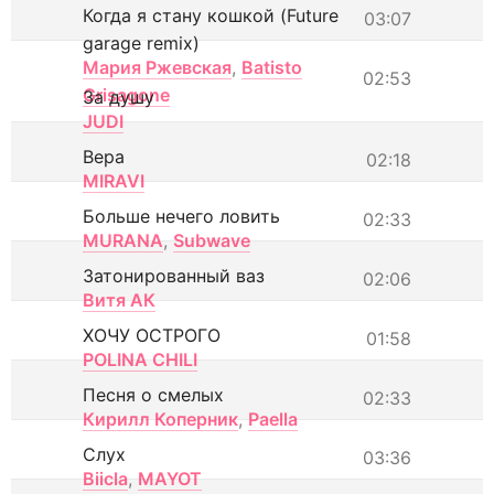
Когда я стану кошкой (Future
03:07
garage remix)
Мария Ржевская
,
Batisto
02:53
Grisagone
За душу
JUDI
Вера
02:18
MIRAVI
Больше нечего ловить
02:33
MURANA
,
Subwave
Затонированный ваз
02:06
Витя АК
ХОЧУ ОСТРОГО
01:58
POLINA CHILI
Песня о смелых
02:33
Кирилл Коперник
,
Paella
Слух
03:36
Biicla
,
MAYOT