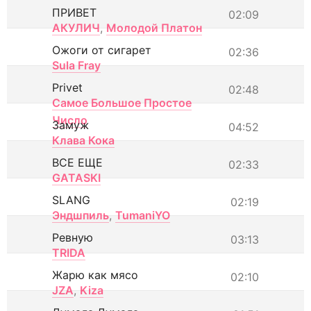
ПРИВЕТ
02:09
АКУЛИЧ
,
Молодой Платон
Ожоги от сигарет
02:36
Sula Fray
Privet
02:48
Самое Большое Простое
Число
Замуж
04:52
Клава Кока
ВСЕ ЕЩЕ
02:33
GATASKI
SLANG
02:19
Эндшпиль
,
TumaniYO
Ревную
03:13
TRIDA
Жарю как мясо
02:10
JZA
,
Kiza