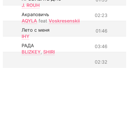
J. ROUH
Акраповичъ
02:23
AQYLA
feat
Voskresenskii
Лето с меня
01:46
IHY
РАДА
03:46
BLIZKEY
,
SHIRI
02:32