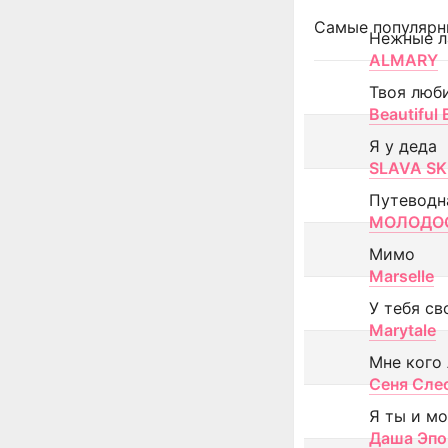
Самые популярн
Нежные л
ALMARY
Твоя люб
Beautiful
Я у деда
SLAVA SK
Путеводн
МОЛОДОС
Мимо
Marselle
У тебя св
Marytale
Мне кого
Сеня Сле
Я ты и м
Даша Эпо