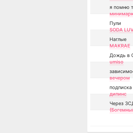
я помню 
минимар
Пули
SODA LU
Наглые
MAKRAE
Дождь в 
umiso
зависимо
вечером
подписка
дипинс
Через ЗС
(Богемны