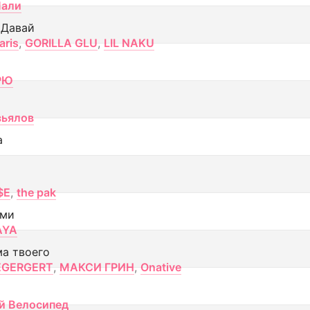
Лали
 Давай
aris
,
GORILLA GLU
,
LIL NAKU
РЮ
вьялов
а
$E
,
the pak
ами
AYA
ма твоего
EGERGERT
,
МАКСИ ГРИН
,
Onative
й Велосипед