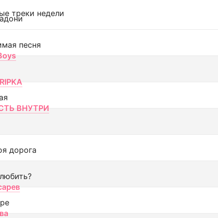
ые треки недели
адони
имая песня
 Boys
RIPKA
ая
ТЬ ВНУТРИ
оя дорога
 любить?
сарев
оре
ва