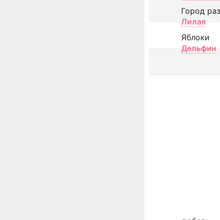
Город ра
Лилая
Яблоки
Дельфин