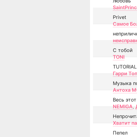
любовь
SaintPrin
Privet
Самое Бо
неприлич
неисправ
С тобой
TONI
TUTORIAL
Гарри То
Музыка п
Антоха 
Весь этот
NEMIGA
,
Непрочит
Хватит п
Пепел