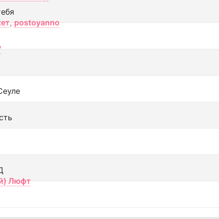
тебя
кет
,
postoyanno
V
Сеуле
сть
Д
й) Люфт