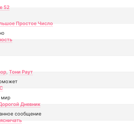
ce 52
льшое Простое Число
но
ность
пор
,
Тони Раут
оможет
МС
 мир
Дорогой Дневник
анное сообщение
аясничать