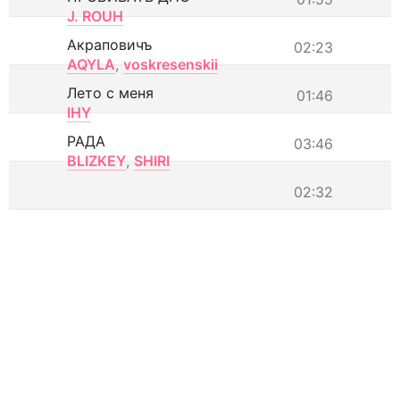
J. ROUH
Акраповичъ
02:23
AQYLA
,
voskresenskii
Лето с меня
01:46
IHY
РАДА
03:46
BLIZKEY
,
SHIRI
02:32