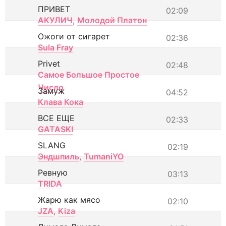
ПРИВЕТ
02:09
АКУЛИЧ
,
Молодой Платон
Ожоги от сигарет
02:36
Sula Fray
Privet
02:48
Самое Большое Простое
Число
Замуж
04:52
Клава Кока
ВСЕ ЕЩЕ
02:33
GATASKI
SLANG
02:19
Эндшпиль
,
TumaniYO
Ревную
03:13
TRIDA
Жарю как мясо
02:10
JZA
,
Kiza