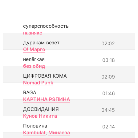
суперспособность
пазнякс
Дуракам везёт
02:02
О! Марго
нелёгкая
03:18
без обид
ЦИФРОВАЯ КОМА
02:09
Nomad Punk
RAGA
01:46
КАРТИНА РЭПИНА
ДОСВИДАНИЯ
04:45
Кунов Никита
Половина
02:14
Kambulat
,
Минаева