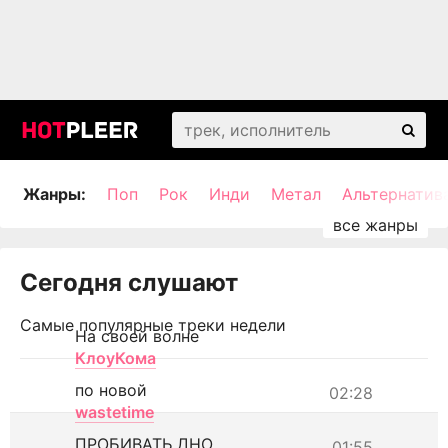
Жанры:
Поп
Рок
Инди
Метал
Альтернатив
Сегодня слушают
Самые популярные треки недели
На своей волне
КлоуКома
по новой
02:28
wastetime
ПРОБИВАТЬ ДНО
01:55