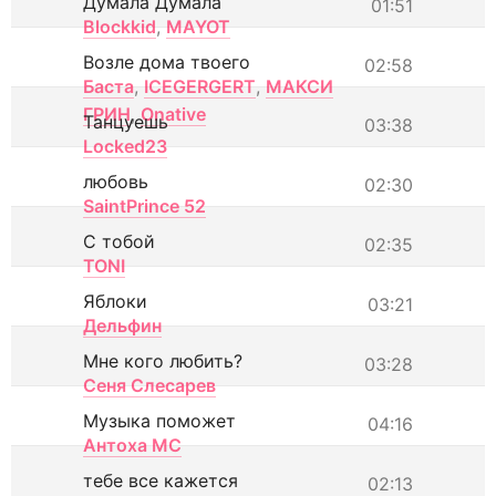
Думала Думала
01:51
Blockkid
,
MAYOT
Возле дома твоего
02:58
Баста
,
ICEGERGERT
,
МАКСИ
ГРИН
,
Onative
Танцуешь
03:38
Locked23
любовь
02:30
SaintPrince 52
С тобой
02:35
TONI
Яблоки
03:21
Дельфин
Мне кого любить?
03:28
Сеня Слесарев
Музыка поможет
04:16
Антоха МС
тебе все кажется
02:13