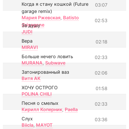
Когда я стану кошкой (Future
03:07
garage remix)
Мария Ржевская
,
Batisto
02:53
Grisagone
За душу
JUDI
Вера
02:18
MIRAVI
Больше нечего ловить
02:33
MURANA
,
Subwave
Затонированный ваз
02:06
Витя АК
ХОЧУ ОСТРОГО
01:58
POLINA CHILI
Песня о смелых
02:33
Кирилл Коперник
,
Paella
Слух
03:36
Biicla
,
MAYOT