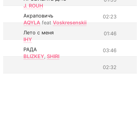
J. ROUH
Акраповичъ
02:23
AQYLA
feat
Voskresenskii
Лето с меня
01:46
IHY
РАДА
03:46
BLIZKEY
,
SHIRI
02:32