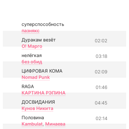
суперспособность
пазнякс
Дуракам везёт
02:02
О! Марго
нелёгкая
03:18
без обид
ЦИФРОВАЯ КОМА
02:09
Nomad Punk
RAGA
01:46
КАРТИНА РЭПИНА
ДОСВИДАНИЯ
04:45
Кунов Никита
Половина
02:14
Kambulat
,
Минаева