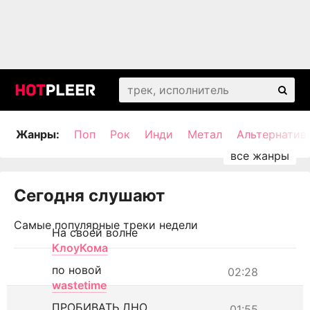
Жанры:
Поп
Рок
Инди
Метал
Альтернатив
Сегодня слушают
Самые популярные треки недели
На своей волне
КлоуКома
по новой
02:28
wastetime
ПРОБИВАТЬ ДНО
01:55