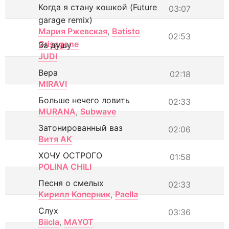
Когда я стану кошкой (Future
03:07
garage remix)
Мария Ржевская
,
Batisto
02:53
Grisagone
За душу
JUDI
Вера
02:18
MIRAVI
Больше нечего ловить
02:33
MURANA
,
Subwave
Затонированный ваз
02:06
Витя АК
ХОЧУ ОСТРОГО
01:58
POLINA CHILI
Песня о смелых
02:33
Кирилл Коперник
,
Paella
Слух
03:36
Biicla
,
MAYOT