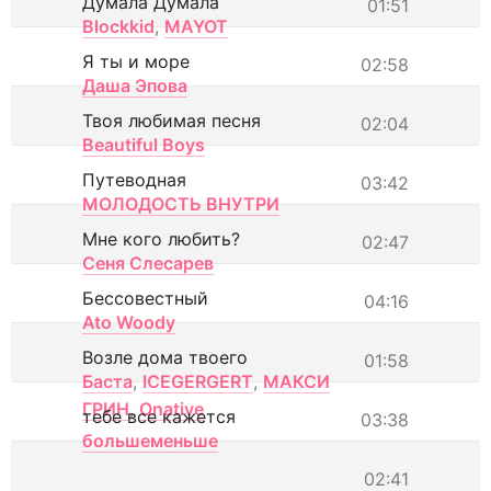
Думала Думала
01:51
Blockkid
,
MAYOT
Я ты и море
02:58
Даша Эпова
Твоя любимая песня
02:04
Beautiful Boys
Путеводная
03:42
МОЛОДОСТЬ ВНУТРИ
Мне кого любить?
02:47
Сеня Слесарев
Бессовестный
04:16
Ato Woody
Возле дома твоего
01:58
Баста
,
ICEGERGERT
,
МАКСИ
ГРИН
,
Onative
тебе все кажется
03:38
большеменьше
02:41