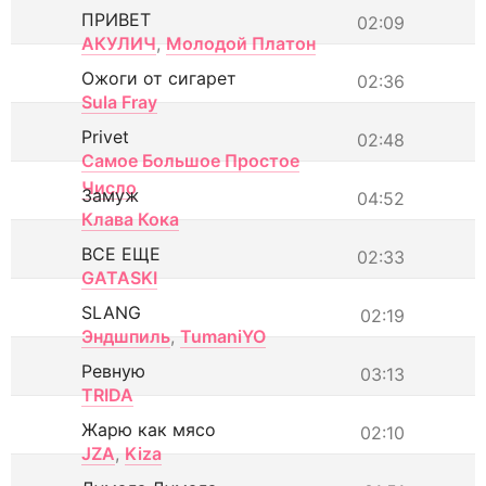
ПРИВЕТ
02:09
АКУЛИЧ
,
Молодой Платон
Ожоги от сигарет
02:36
Sula Fray
Privet
02:48
Самое Большое Простое
Число
Замуж
04:52
Клава Кока
ВСЕ ЕЩЕ
02:33
GATASKI
SLANG
02:19
Эндшпиль
,
TumaniYO
Ревную
03:13
TRIDA
Жарю как мясо
02:10
JZA
,
Kiza