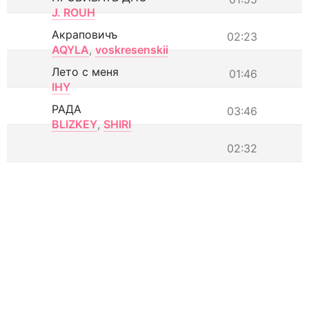
J. ROUH
Акраповичъ
02:23
AQYLA
,
voskresenskii
Лето с меня
01:46
IHY
РАДА
03:46
BLIZKEY
,
SHIRI
02:32