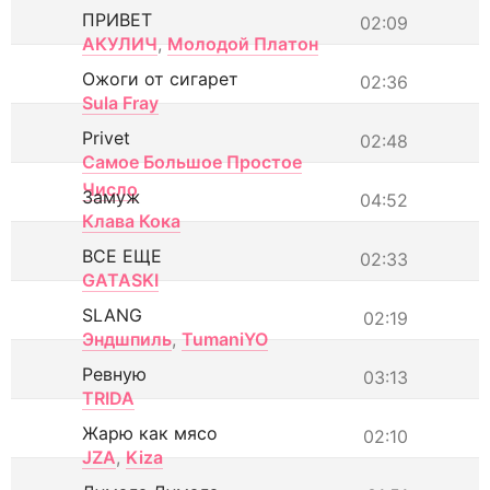
ПРИВЕТ
02:09
АКУЛИЧ
,
Молодой Платон
Ожоги от сигарет
02:36
Sula Fray
Privet
02:48
Самое Большое Простое
Число
Замуж
04:52
Клава Кока
ВСЕ ЕЩЕ
02:33
GATASKI
SLANG
02:19
Эндшпиль
,
TumaniYO
Ревную
03:13
TRIDA
Жарю как мясо
02:10
JZA
,
Kiza