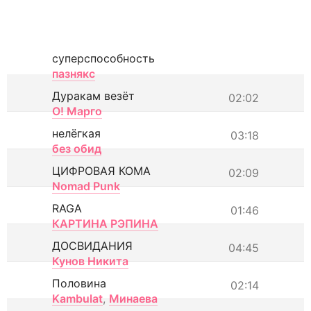
суперспособность
пазнякс
Дуракам везёт
02:02
О! Марго
нелёгкая
03:18
без обид
ЦИФРОВАЯ КОМА
02:09
Nomad Punk
RAGA
01:46
КАРТИНА РЭПИНА
ДОСВИДАНИЯ
04:45
Кунов Никита
Половина
02:14
Kambulat
,
Минаева