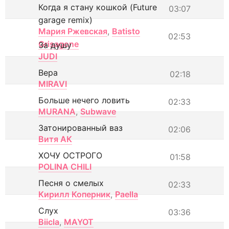
Когда я стану кошкой (Future
03:07
garage remix)
Мария Ржевская
,
Batisto
02:53
Grisagone
За душу
JUDI
Вера
02:18
MIRAVI
Больше нечего ловить
02:33
MURANA
,
Subwave
Затонированный ваз
02:06
Витя АК
ХОЧУ ОСТРОГО
01:58
POLINA CHILI
Песня о смелых
02:33
Кирилл Коперник
,
Paella
Слух
03:36
Biicla
,
MAYOT