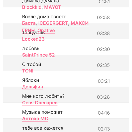
Думала Думала
01:51
Blockkid
,
MAYOT
Возле дома твоего
02:58
Баста
,
ICEGERGERT
,
МАКСИ
ГРИН
,
Onative
Танцуешь
03:38
Locked23
любовь
02:30
SaintPrince 52
С тобой
02:35
TONI
Яблоки
03:21
Дельфин
Мне кого любить?
03:28
Сеня Слесарев
Музыка поможет
04:16
Антоха МС
тебе все кажется
02:13