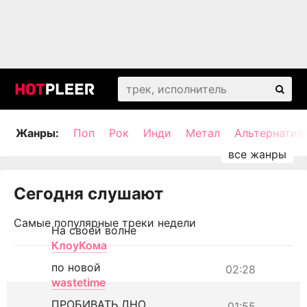
Жанры:
Поп
Рок
Инди
Метал
Альтернатив
Сегодня слушают
Самые популярные треки недели
На своей волне
КлоуКома
по новой
02:28
wastetime
ПРОБИВАТЬ ДНО
01:55