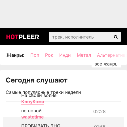
Жанры:
Поп
Рок
Инди
Метал
Альтернатив
Сегодня слушают
Самые популярные треки недели
На своей волне
КлоуКома
по новой
02:28
wastetime
ПРОБИВАТЬ ДНО
01:55