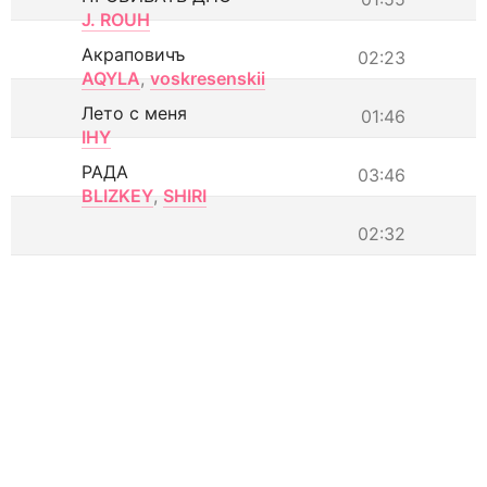
J. ROUH
Акраповичъ
02:23
AQYLA
,
voskresenskii
Лето с меня
01:46
IHY
РАДА
03:46
BLIZKEY
,
SHIRI
02:32