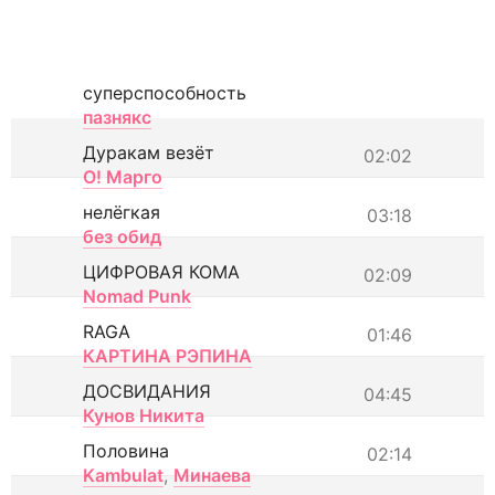
суперспособность
пазнякс
Дуракам везёт
02:02
О! Марго
нелёгкая
03:18
без обид
ЦИФРОВАЯ КОМА
02:09
Nomad Punk
RAGA
01:46
КАРТИНА РЭПИНА
ДОСВИДАНИЯ
04:45
Кунов Никита
Половина
02:14
Kambulat
,
Минаева