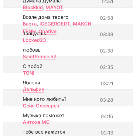
Думала Думала
01:51
Blockkid
,
MAYOT
Возле дома твоего
02:58
Баста
,
ICEGERGERT
,
МАКСИ
ГРИН
,
Onative
Танцуешь
03:38
Locked23
любовь
02:30
SaintPrince 52
С тобой
02:35
TONI
Яблоки
03:21
Дельфин
Мне кого любить?
03:28
Сеня Слесарев
Музыка поможет
04:16
Антоха МС
тебе все кажется
02:13