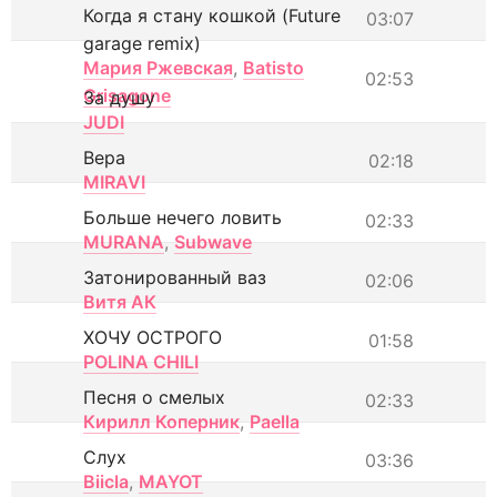
Когда я стану кошкой (Future
03:07
garage remix)
Мария Ржевская
,
Batisto
02:53
Grisagone
За душу
JUDI
Вера
02:18
MIRAVI
Больше нечего ловить
02:33
MURANA
,
Subwave
Затонированный ваз
02:06
Витя АК
ХОЧУ ОСТРОГО
01:58
POLINA CHILI
Песня о смелых
02:33
Кирилл Коперник
,
Paella
Слух
03:36
Biicla
,
MAYOT