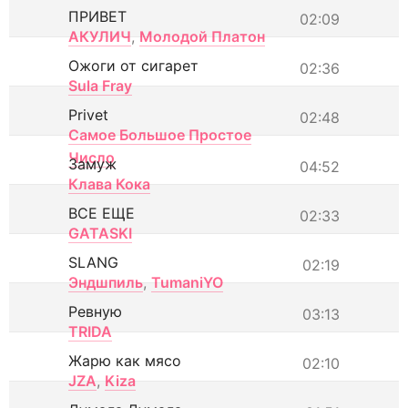
ПРИВЕТ
02:09
АКУЛИЧ
,
Молодой Платон
Ожоги от сигарет
02:36
Sula Fray
Privet
02:48
Самое Большое Простое
Число
Замуж
04:52
Клава Кока
ВСЕ ЕЩЕ
02:33
GATASKI
SLANG
02:19
Эндшпиль
,
TumaniYO
Ревную
03:13
TRIDA
Жарю как мясо
02:10
JZA
,
Kiza