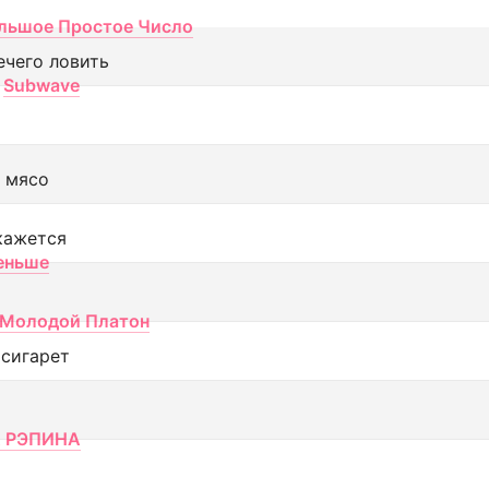
льшое Простое Число
ечего ловить
Subwave
 мясо
кажется
еньше
Молодой Платон
 сигарет
 РЭПИНА