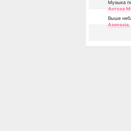
Музыка п
Антоха 
Выше неб
Asenssia
,