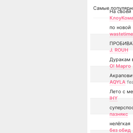
Самые популярн
На своей
КлоуКом
по новой
wastetime
ПРОБИВА
J. ROUH
Дуракам 
О! Марго
Акрапови
AQYLA
fe
Лето с м
IHY
суперспо
пазнякс
нелёгкая
без обид