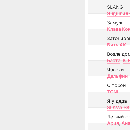
SLANG
Эндшпил
Замуж
Клава Ко
Затониро
Витя АК
Возле до
Баста
,
IC
Яблоки
Дельфин
С тобой
TONI
Я у деда
SLAVA SK
Летний ф
Ария
,
Ана