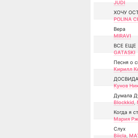
JUDI
ХОЧУ ОС
POLINA CH
Вера
MIRAVI
ВСЕ ЕЩЕ
GATASKI
Песня о 
Кирилл К
ДОСВИД
Кунов Ни
Думала Д
Blockkid
,
Когда я с
Мария Рж
Слух
Biicla
,
MA