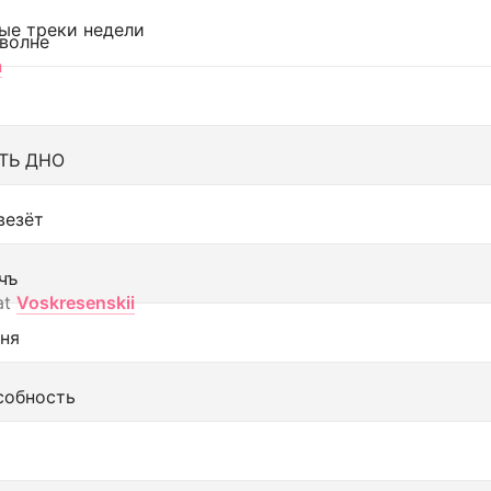
ые треки недели
 волне
а
ТЬ ДНО
везёт
чъ
at
Voskresenskii
еня
собность