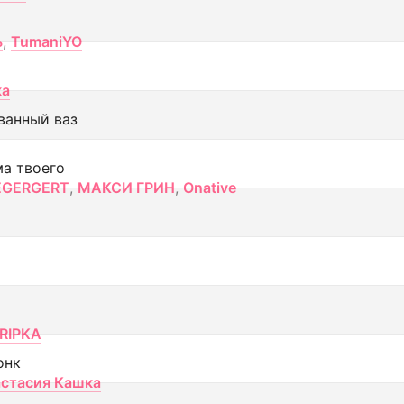
ь
,
TumaniYO
ка
ванный ваз
ма твоего
EGERGERT
,
МАКСИ ГРИН
,
Onative
RIPKA
онк
стасия Кашка