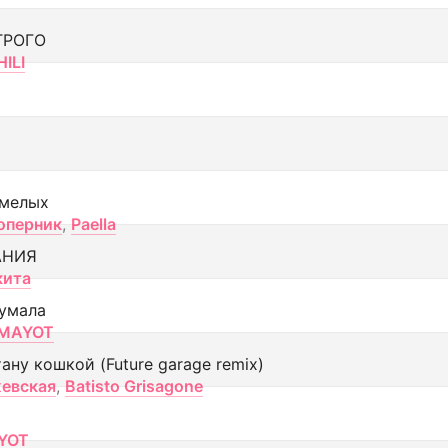
ТРОГО
ILI
смелых
оперник
,
Paella
АНИЯ
кита
умала
MAYOT
тану кошкой (Future garage remix)
евская
,
Batisto Grisagone
YOT