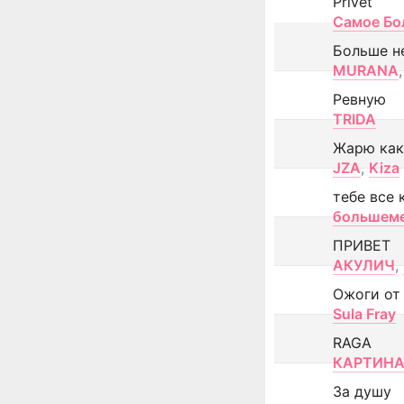
Privet
Самое Бо
Больше н
MURANA
,
Ревную
TRIDA
Жарю как
JZA
,
Kiza
тебе все 
большем
ПРИВЕТ
АКУЛИЧ
,
Ожоги от
Sula Fray
RAGA
КАРТИНА
За душу