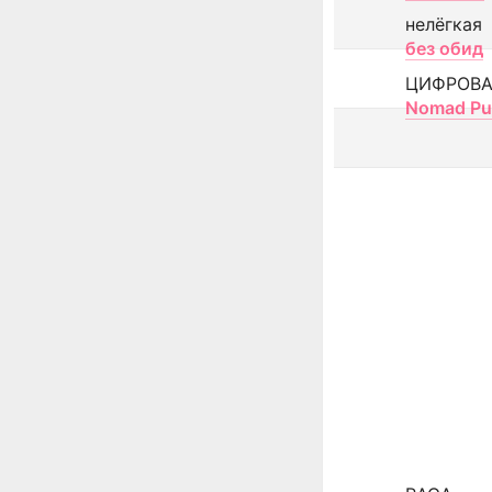
нелёгкая
без обид
ЦИФРОВА
Nomad Pu