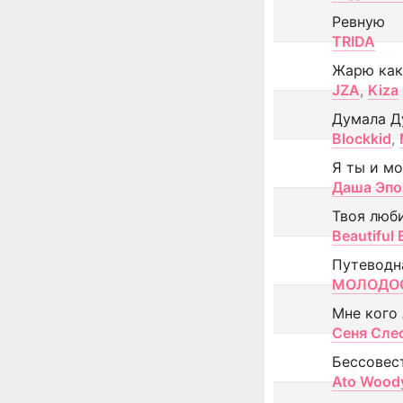
Ревную
TRIDA
Жарю как
JZA
,
Kiza
Думала Д
Blockkid
,
Я ты и м
Даша Эпо
Твоя люб
Beautiful
Путеводн
МОЛОДОС
Мне кого
Сеня Сле
Бессовес
Ato Wood