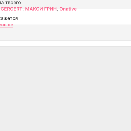
ма твоего
EGERGERT
,
МАКСИ ГРИН
,
Onative
кажется
еньше