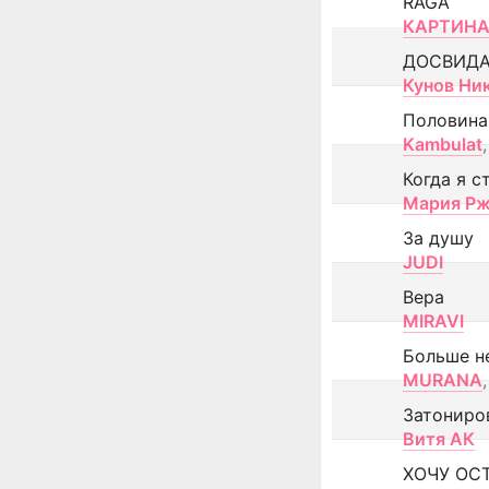
RAGA
КАРТИНА
ДОСВИД
Кунов Ни
Половина
Kambulat
,
Когда я с
Мария Рж
За душу
JUDI
Вера
MIRAVI
Больше н
MURANA
,
Затониро
Витя АК
ХОЧУ ОС