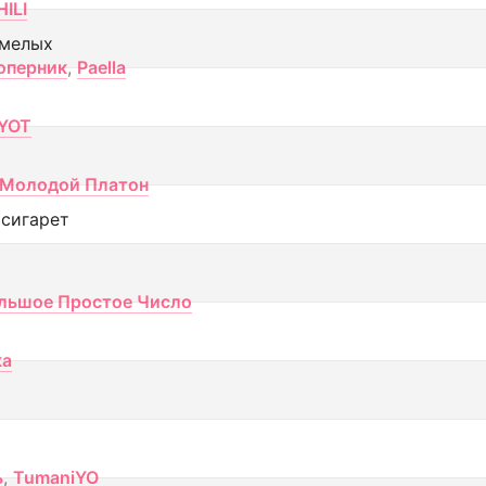
ILI
смелых
оперник
,
Paella
YOT
Молодой Платон
 сигарет
льшое Простое Число
ка
ь
,
TumaniYO