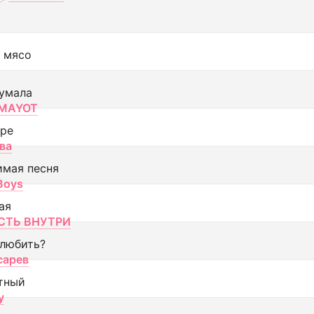
 мясо
умала
MAYOT
оре
ва
имая песня
 Boys
ая
ТЬ ВНУТРИ
 любить?
сарев
тный
y