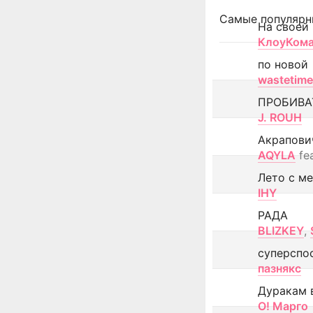
Самые популярн
На своей
КлоуКом
по новой
wastetime
ПРОБИВА
J. ROUH
Акрапови
AQYLA
fe
Лето с м
IHY
РАДА
BLIZKEY
,
суперспо
пазнякс
Дуракам 
О! Марго