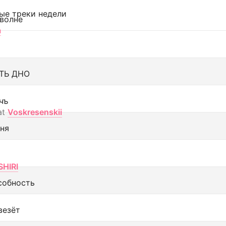
ые треки недели
 волне
а
ТЬ ДНО
чъ
at
Voskresenskii
еня
SHIRI
собность
везёт