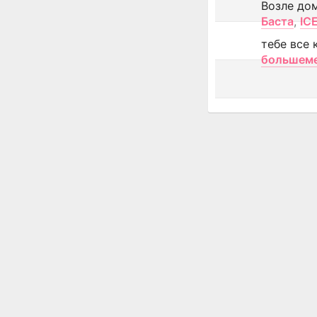
Возле до
Баста
,
IC
тебе все 
большем