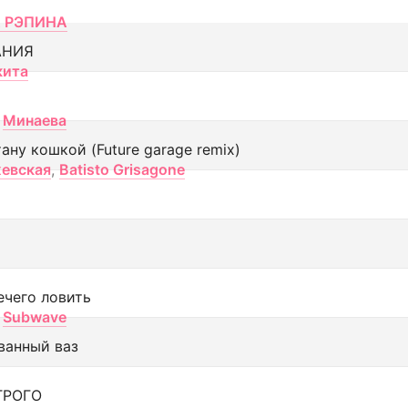
 РЭПИНА
АНИЯ
кита
Минаева
тану кошкой (Future garage remix)
евская
,
Batisto Grisagone
ечего ловить
Subwave
ванный ваз
ТРОГО