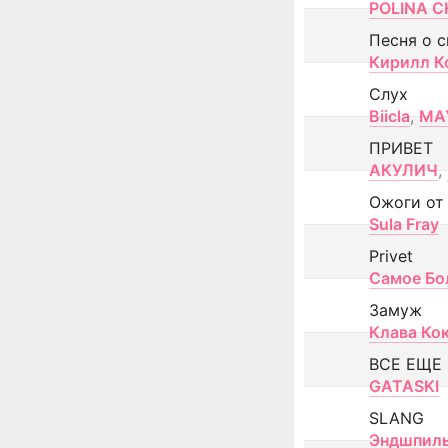
POLINA CH
Песня о 
Кирилл К
Слух
Biicla
,
MA
ПРИВЕТ
АКУЛИЧ
,
Ожоги от
Sula Fray
Privet
Самое Бо
Замуж
Клава Ко
ВСЕ ЕЩЕ
GATASKI
SLANG
Эндшпил