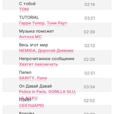
С тобой
02:14
TONI
TUTORIAL
03:21
Гарри Топор
,
Тони Раут
Музыка поможет
02:39
Антоха МС
Весь этот мир
02:13
NEMIGA
,
Дорогой Дневник
Непрочитанное сообщение
02:26
Хватит паясничать
Пепел
02:51
SAINTY
,
Лали
Оп Давай Давай
03:34
Police in Paris
,
GORILLA GLU
,
LIL NAKU
ПЭЙН
02:02
СЕКУШАРЮ
Вдвоём