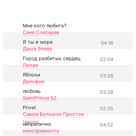
Мне кого любить?
Сеня Слесарев
Я ты и море
04:16
Даша Эпова
Город разбитых сердец
02:04
Лилая
Яблоки
03:26
Дельфин
любовь
03:28
SaintPrince 52
Privet
02:35
Самое Большое Простое
Число
неприлично
04:52
неисправность