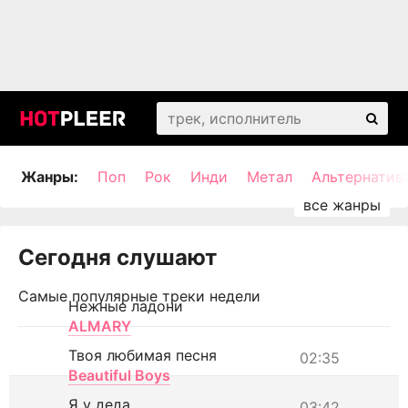
Жанры:
Поп
Рок
Инди
Метал
Альтернатив
Сегодня слушают
Самые популярные треки недели
Нежные ладони
ALMARY
Твоя любимая песня
02:35
Beautiful Boys
Я у деда
03:42