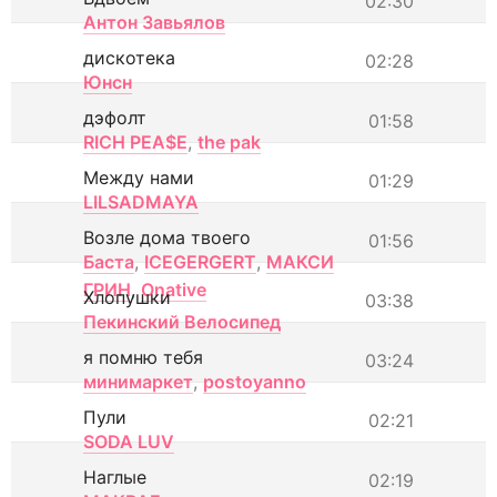
02:30
Антон Завьялов
дискотека
02:28
Юнсн
дэфолт
01:58
RICH PEA$E
,
the pak
Между нами
01:29
LILSADMAYA
Возле дома твоего
01:56
Баста
,
ICEGERGERT
,
МАКСИ
ГРИН
,
Onative
Хлопушки
03:38
Пекинский Велосипед
я помню тебя
03:24
минимаркет
,
postoyanno
Пули
02:21
SODA LUV
Наглые
02:19