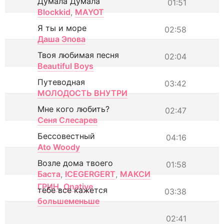
Думала Думала
01:51
Blockkid
,
MAYOT
Я ты и море
02:58
Даша Эпова
Твоя любимая песня
02:04
Beautiful Boys
Путеводная
03:42
МОЛОДОСТЬ ВНУТРИ
Мне кого любить?
02:47
Сеня Слесарев
Бессовестный
04:16
Ato Woody
Возле дома твоего
01:58
Баста
,
ICEGERGERT
,
МАКСИ
ГРИН
,
Onative
тебе все кажется
03:38
большеменьше
02:41