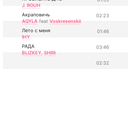
J. ROUH
Акраповичъ
02:23
AQYLA
feat
Voskresenskii
Лето с меня
01:46
IHY
РАДА
03:46
BLIZKEY
,
SHIRI
02:32