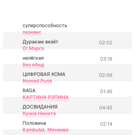
суперспособность
пазнякс
Дуракам везёт
02:02
О! Марго
нелёгкая
03:18
без обид
ЦИФРОВАЯ КОМА
02:09
Nomad Punk
RAGA
01:46
КАРТИНА РЭПИНА
ДОСВИДАНИЯ
04:45
Кунов Никита
Половина
02:14
Kambulat
,
Минаева