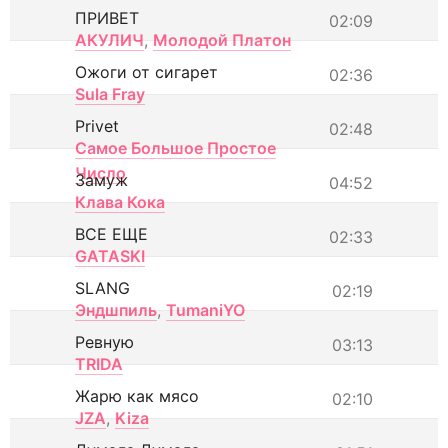
ПРИВЕТ
02:09
АКУЛИЧ
,
Молодой Платон
Ожоги от сигарет
02:36
Sula Fray
Privet
02:48
Самое Большое Простое
Число
Замуж
04:52
Клава Кока
ВСЕ ЕЩЕ
02:33
GATASKI
SLANG
02:19
Эндшпиль
,
TumaniYO
Ревную
03:13
TRIDA
Жарю как мясо
02:10
JZA
,
Kiza