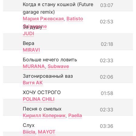
Когда я стану кошкой (Future
03:07
garage remix)
Мария Ржевская
,
Batisto
02:53
Grisagone
За душу
JUDI
Вера
02:18
MIRAVI
Больше нечего ловить
02:33
MURANA
,
Subwave
Затонированный ваз
02:06
Витя АК
ХОЧУ ОСТРОГО
01:58
POLINA CHILI
Песня о смелых
02:33
Кирилл Коперник
,
Paella
Слух
03:36
Biicla
,
MAYOT