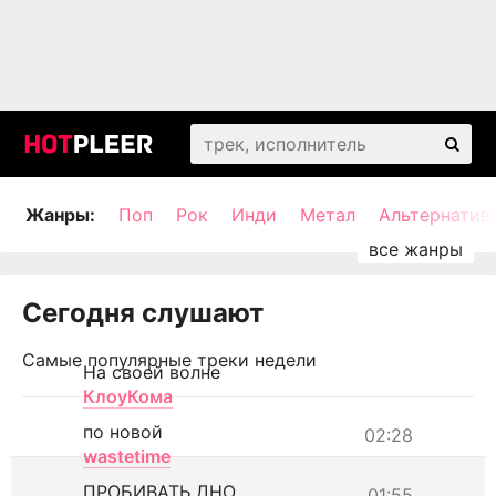
Жанры:
Поп
Рок
Инди
Метал
Альтернатив
Сегодня слушают
Самые популярные треки недели
На своей волне
КлоуКома
по новой
02:28
wastetime
ПРОБИВАТЬ ДНО
01:55