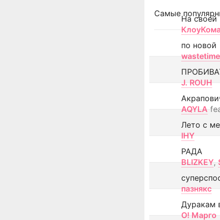
Самые популярн
На своей
КлоуКом
по новой
wastetime
ПРОБИВА
J. ROUH
Акрапови
AQYLA
fe
Лето с м
IHY
РАДА
BLIZKEY
,
суперспо
пазнякс
Дуракам 
О! Марго