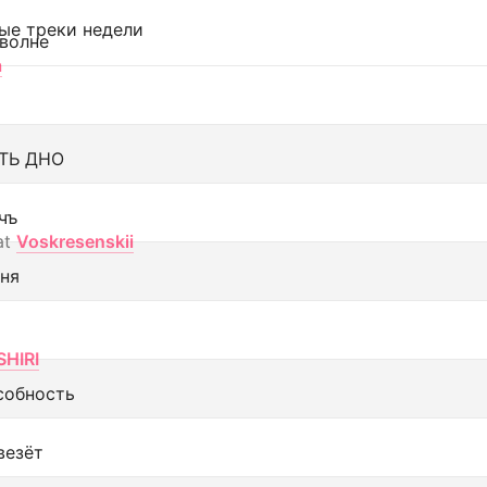
ые треки недели
 волне
а
ТЬ ДНО
чъ
at
Voskresenskii
еня
SHIRI
собность
везёт