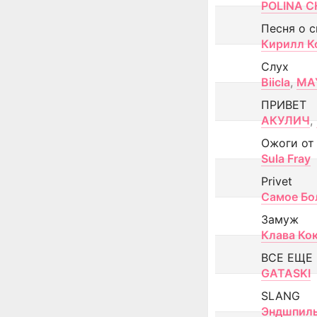
POLINA CH
Песня о 
Кирилл К
Слух
Biicla
,
MA
ПРИВЕТ
АКУЛИЧ
,
Ожоги от
Sula Fray
Privet
Самое Бо
Замуж
Клава Ко
ВСЕ ЕЩЕ
GATASKI
SLANG
Эндшпил