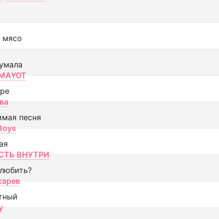
 мясо
умала
MAYOT
оре
ва
имая песня
 Boys
ая
ТЬ ВНУТРИ
 любить?
сарев
тный
y