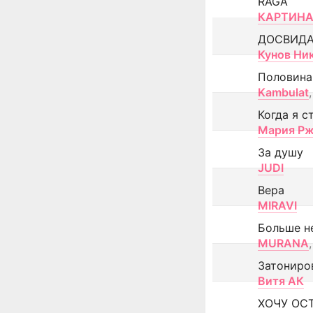
RAGA
КАРТИНА
ДОСВИД
Кунов Ни
Половина
Kambulat
,
Когда я с
Мария Рж
За душу
JUDI
Вера
MIRAVI
Больше н
MURANA
,
Затониро
Витя АК
ХОЧУ ОС