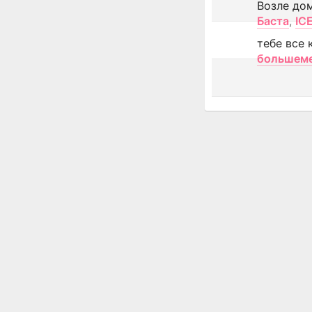
Возле до
Баста
,
IC
тебе все 
большем