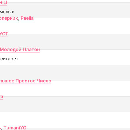
ILI
смелых
оперник
,
Paella
YOT
Молодой Платон
 сигарет
льшое Простое Число
ка
ь
,
TumaniYO