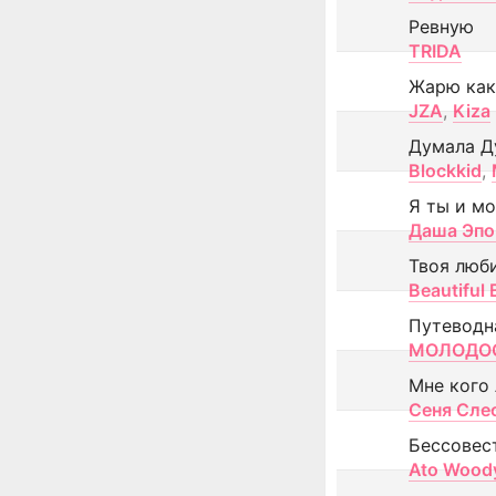
Ревную
TRIDA
Жарю как
JZA
,
Kiza
Думала Д
Blockkid
,
Я ты и м
Даша Эпо
Твоя люб
Beautiful
Путеводн
МОЛОДОС
Мне кого
Сеня Сле
Бессовес
Ato Wood