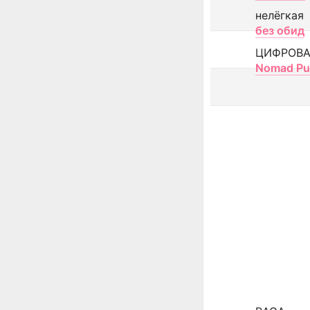
нелёгкая
без обид
ЦИФРОВА
Nomad Pu