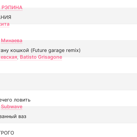
 РЭПИНА
АНИЯ
кита
Минаева
тану кошкой (Future garage remix)
евская
,
Batisto Grisagone
ечего ловить
Subwave
ванный ваз
ТРОГО