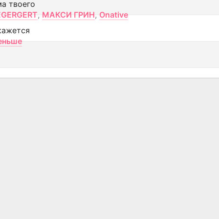
ма твоего
EGERGERT
,
МАКСИ ГРИН
,
Onative
кажется
еньше