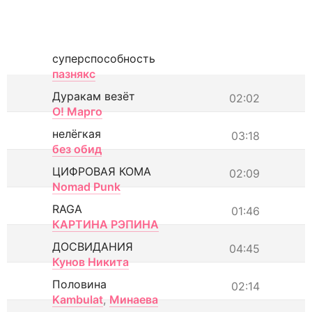
суперспособность
пазнякс
Дуракам везёт
02:02
О! Марго
нелёгкая
03:18
без обид
ЦИФРОВАЯ КОМА
02:09
Nomad Punk
RAGA
01:46
КАРТИНА РЭПИНА
ДОСВИДАНИЯ
04:45
Кунов Никита
Половина
02:14
Kambulat
,
Минаева