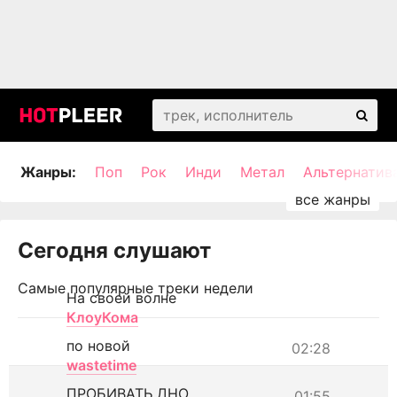
Жанры:
Поп
Рок
Инди
Метал
Альтернатив
Сегодня слушают
Самые популярные треки недели
На своей волне
КлоуКома
по новой
02:28
wastetime
ПРОБИВАТЬ ДНО
01:55