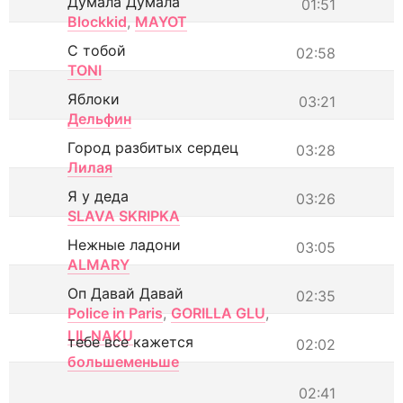
Думала Думала
01:51
Blockkid
,
MAYOT
С тобой
02:58
TONI
Яблоки
03:21
Дельфин
Город разбитых сердец
03:28
Лилая
Я у деда
03:26
SLAVA SKRIPKA
Нежные ладони
03:05
ALMARY
Оп Давай Давай
02:35
Police in Paris
,
GORILLA GLU
,
LIL NAKU
тебе все кажется
02:02
большеменьше
02:41