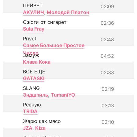
ПРИВЕТ
02:09
АКУЛИЧ
,
Молодой Платон
Ожоги от сигарет
02:36
Sula Fray
Privet
02:48
Самое Большое Простое
Число
Замуж
04:52
Клава Кока
ВСЕ ЕЩЕ
02:33
GATASKI
SLANG
02:19
Эндшпиль
,
TumaniYO
Ревную
03:13
TRIDA
Жарю как мясо
02:10
JZA
,
Kiza