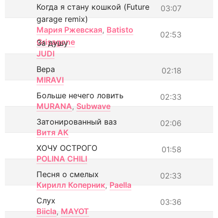
Когда я стану кошкой (Future
03:07
garage remix)
Мария Ржевская
,
Batisto
02:53
Grisagone
За душу
JUDI
Вера
02:18
MIRAVI
Больше нечего ловить
02:33
MURANA
,
Subwave
Затонированный ваз
02:06
Витя АК
ХОЧУ ОСТРОГО
01:58
POLINA CHILI
Песня о смелых
02:33
Кирилл Коперник
,
Paella
Слух
03:36
Biicla
,
MAYOT