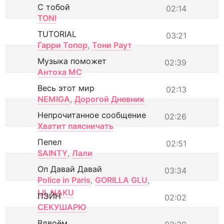
С тобой
02:14
TONI
TUTORIAL
03:21
Гарри Топор
,
Тони Раут
Музыка поможет
02:39
Антоха МС
Весь этот мир
02:13
NEMIGA
,
Дорогой Дневник
Непрочитанное сообщение
02:26
Хватит паясничать
Пепел
02:51
SAINTY
,
Лали
Оп Давай Давай
03:34
Police in Paris
,
GORILLA GLU
,
LIL NAKU
ПЭЙН
02:02
СЕКУШАРЮ
Вдвоём