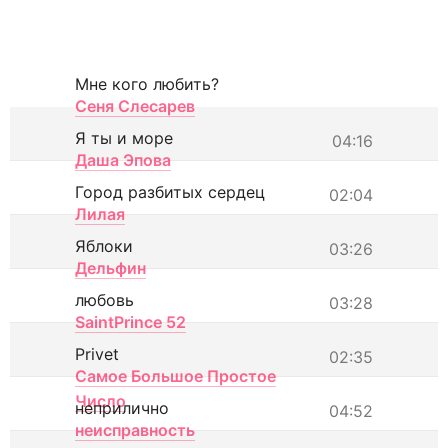
Мне кого любить?
Сеня Слесарев
Я ты и море
04:16
Даша Эпова
Город разбитых сердец
02:04
Лилая
Яблоки
03:26
Дельфин
любовь
03:28
SaintPrince 52
Privet
02:35
Самое Большое Простое
Число
неприлично
04:52
неисправность