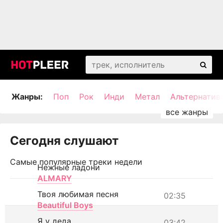
Жанры:
Поп
Рок
Инди
Метал
Альтернатив
Сегодня слушают
Самые популярные треки недели
Нежные ладони
ALMARY
Твоя любимая песня
02:35
Beautiful Boys
Я у деда
03:42