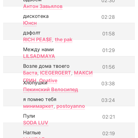
02:30
Антон Завьялов
дискотека
02:28
Юнсн
дэфолт
01:58
RICH PEA$E
,
the pak
Между нами
01:29
LILSADMAYA
Возле дома твоего
01:56
Баста
,
ICEGERGERT
,
МАКСИ
ГРИН
,
Onative
Хлопушки
03:38
Пекинский Велосипед
я помню тебя
03:24
минимаркет
,
postoyanno
Пули
02:21
SODA LUV
Наглые
02:19